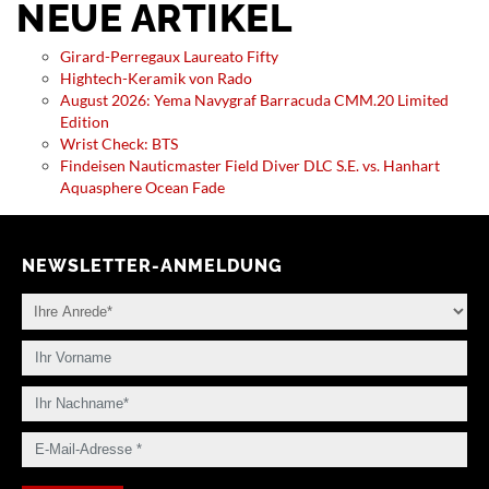
NEUE ARTIKEL
Girard-Perregaux Laureato Fifty
Hightech-Keramik von Rado
August 2026: Yema Navygraf Barracuda CMM.20 Limited
Edition
Wrist Check: BTS
Findeisen Nauticmaster Field Diver DLC S.E. vs. Hanhart
Aquasphere Ocean Fade
NEWSLETTER-ANMELDUNG