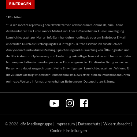
* Pflichtfeld
** Ja, ich möchte regelmäßig den Newsletter von armbanduhren-online.de, zum Thema
Armbanduhren der Euro Finance Media GmbH per E-Mail erhalten. Diese Einwilligung
kann ich jederzeit per Mail an
info@armbanduhren-online.de
oder am Ende jeder E-Mail
widerrufen.Durch die Bestätigung des «Eintragen»-Buttons stimme ich zusätzlich der
Analyse durch individuelle Messung, Speicherung und Auswertung von Öffnungsraten und
der Klickraten zur Optimierung und Gestaltung zukünftiger Newsletter zu. Hierfür wird das
Nutzungsverhalten in pseudonymisierter Form ausgewertet. Ein direkter Bezug zu meiner
Person wird dabei ausgeschlossen. Meine Einwilligungen kann ich jederzeit mit Wirkung für
die Zukunft wie folgt widerrufen: Abmeldelink im Newsletter; Mail an
info@armbanduhren-
online.de
. Weitere Informationen erhalten Sie in unserer
Datenschutzerklärung
.
©
2026
dfv Mediengruppe
|
Impressum
|
Datenschutz
|
Widerrufsrecht
|
Cookie Einstellungen