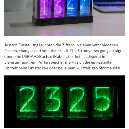
Je nach Einstellung leuchten die Ziffern in sieben verschiedenen
Farben, changierend oder dauerhaft. Die Stromversorgung erfolgt
über eine USB-A/C-Buchse (Kabel, aber kein Ladegerät im
Lieferumfang), ein Pufferspeicher merkt sich die eingestellte
Uhrzeit beim Umstecken oder bei einem kurzzeitigen Stromausfall.