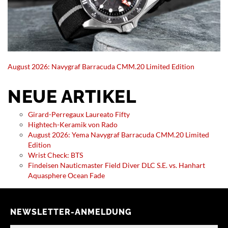
August 2026: Navygraf Barracuda CMM.20 Limited Edition
NEUE ARTIKEL
Girard-Perregaux Laureato Fifty
Hightech-Keramik von Rado
August 2026: Yema Navygraf Barracuda CMM.20 Limited
Edition
Wrist Check: BTS
Findeisen Nauticmaster Field Diver DLC S.E. vs. Hanhart
Aquasphere Ocean Fade
NEWSLETTER-ANMELDUNG