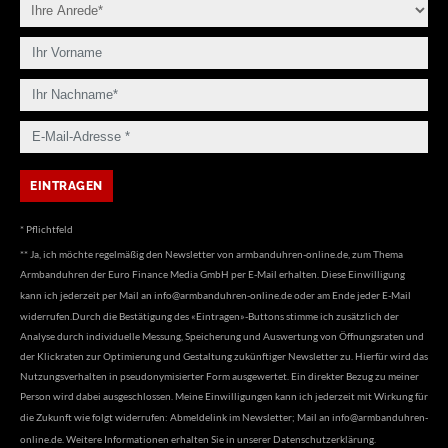
* Pflichtfeld
** Ja, ich möchte regelmäßig den Newsletter von armbanduhren-online.de, zum Thema
Armbanduhren der Euro Finance Media GmbH per E-Mail erhalten. Diese Einwilligung
kann ich jederzeit per Mail an
info@armbanduhren-online.de
oder am Ende jeder E-Mail
widerrufen.Durch die Bestätigung des «Eintragen»-Buttons stimme ich zusätzlich der
Analyse durch individuelle Messung, Speicherung und Auswertung von Öffnungsraten und
der Klickraten zur Optimierung und Gestaltung zukünftiger Newsletter zu. Hierfür wird das
Nutzungsverhalten in pseudonymisierter Form ausgewertet. Ein direkter Bezug zu meiner
Person wird dabei ausgeschlossen. Meine Einwilligungen kann ich jederzeit mit Wirkung für
die Zukunft wie folgt widerrufen: Abmeldelink im Newsletter; Mail an
info@armbanduhren-
online.de
. Weitere Informationen erhalten Sie in unserer
Datenschutzerklärung
.