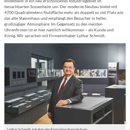
Rödelheim in ein neu erschlossenes Industriegebiet im
benachbarten Sossenheim um. Der moderne Neubau bietet mit
4700 Quadratmetern Nutzfläche mehr als doppelt so viel Platz wie
das alte Stammhaus und empfängt den Besucher in heller,
großzügiger Atmosphäre. Im Gegensatz zu den meisten
Uhrenfirmen ist er hier nämlich willkommen – als Kunde und
König. Wir sprachen mit Firmeninhaber Lothar Schmidt.
Lothar Schmidt, Inhaber der Firma Sinn Spezialuhren