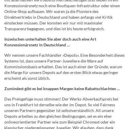
Konzessionärsnetz noch eine Boutiquen-Infrastruktur oder einen
Online-Shop aufbauen. Wir waren ja die Pioniere des
Direktvertriebs in Deutschland und haben anfangs viel Kritik
einstecken müssen. Der konnten wir nur mit maximaler
Transparenz begegnen, und dies ist bis heute erfolgreich.
Inzwischen unterhalten Sie aber doch auch eine Art
Konzessionärsnetz in Deutschland …
Wir nennen unsere Fachhändler «Depots». Eine Besonderheit dieses
Systems ist, dass unsere Partner-Juweliere die Ware auf
Kommissionsbasis erhalten. Das ist auch einer der Gründe, warum
die Marge für unsere Depots auf den ersten Blick etwas geringer
erscheint als sonst üblich.
Zumindest gibt es bei knappen Margen keine Rabattschlachten …
Das Preisgefüge muss stimmen! Der Werks-Abverkaufspreis bei
uns in Frankfurt ist derselbe wie der im Depot. So viel Fairness
unseren Partnern gegenüber ist selbstverständlich. All unsere
Depots arbeiten zu den gleichen Bedingungen, sei es ein eher
onlineorientierter Partner wie zum Beispiel Chronext oder ein
klassischer niedergelassener Juwelier. Wir glauben, dass dank