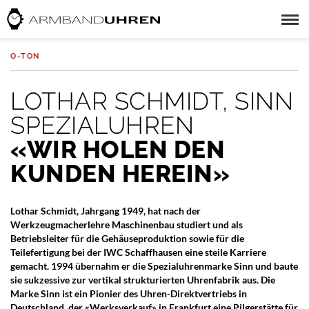
O-TON
LOTHAR SCHMIDT, SINN
SPEZIALUHREN
«WIR HOLEN DEN
KUNDEN HEREIN»
Lothar Schmidt, Jahrgang 1949, hat nach der
Werkzeugmacherlehre Maschinenbau studiert und als
Betriebsleiter für die Gehäuseproduktion sowie für die
Teilefertigung bei der IWC Schaffhausen eine steile Karriere
gemacht. 1994 übernahm er die Spezialuhrenmarke Sinn und baute
sie sukzessive zur vertikal strukturierten Uhrenfabrik aus. Die
Marke Sinn ist ein Pionier des Uhren-Direktvertriebs in
Deutschland, der «Werksverkauf» in Frankfurt eine Pilgerstätte für