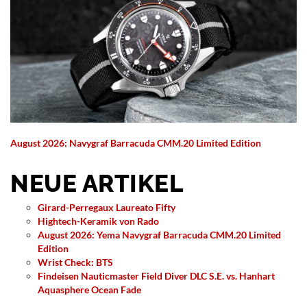
August 2026: Navygraf Barracuda CMM.20 Limited Edition
NEUE ARTIKEL
Girard-Perregaux Laureato Fifty
Hightech-Keramik von Rado
August 2026: Yema Navygraf Barracuda CMM.20 Limited
Edition
Wrist Check: BTS
Findeisen Nauticmaster Field Diver DLC S.E. vs. Hanhart
Aquasphere Ocean Fade