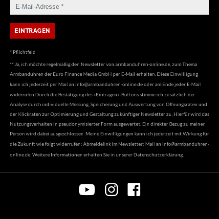
* Pflichtfeld
** Ja, ich möchte regelmäßig den Newsletter von armbanduhren-online.de, zum Thema
Armbanduhren der Euro Finance Media GmbH per E-Mail erhalten. Diese Einwilligung
kann ich jederzeit per Mail an
info@armbanduhren-online.de
oder am Ende jeder E-Mail
widerrufen.Durch die Bestätigung des «Eintragen»-Buttons stimme ich zusätzlich der
Analyse durch individuelle Messung, Speicherung und Auswertung von Öffnungsraten und
der Klickraten zur Optimierung und Gestaltung zukünftiger Newsletter zu. Hierfür wird das
Nutzungsverhalten in pseudonymisierter Form ausgewertet. Ein direkter Bezug zu meiner
Person wird dabei ausgeschlossen. Meine Einwilligungen kann ich jederzeit mit Wirkung für
die Zukunft wie folgt widerrufen: Abmeldelink im Newsletter; Mail an
info@armbanduhren-
online.de
. Weitere Informationen erhalten Sie in unserer
Datenschutzerklärung
.