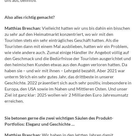
uns aus, definitiv.
Also alles richtig gemacht?
Matthias Breschan:
Vielleicht hatten wir uns bis dahin ein bisschen
zu sehr auf den Heimatmarkt konzentriert, wo wir mit den
Touristen stets ein sehr einträgliches Geschäft hatten. Als die
Touristen dann mit einem Mal ausblieben, hatten wir ein Problem,
wie viele andere auch. Zumal einige Händler ihr Angebot völlig auf
den Geschmack und die Bedürfnisse der Touristen ausgerichtet und
den heimischen Kunden etwas aus den Augen verloren hatten. Da
haben sie – und wir mit ihnen – Lehrgeld bezahlt. Aber 2021 war
unterm Strich ein sehr gutes Jahr, das drittbeste in unserer
Geschichte. 2022 präsentiert sich auch sehr positiv, insbesondere in
Europa, den USA sowie im Nahen und Mittleren Osten. Und unser
Ziel ist ganz klar: 2025 wollen wir 2 Milliarden Euro Jahresumsatz
erreichen.
Sie betonen gerne die zwei wichtigen Säulen des Produkt-
Portfolios: Eleganz und Geschichte …
Matthias Breschan:
Wir haben in den letzten Jahren damit