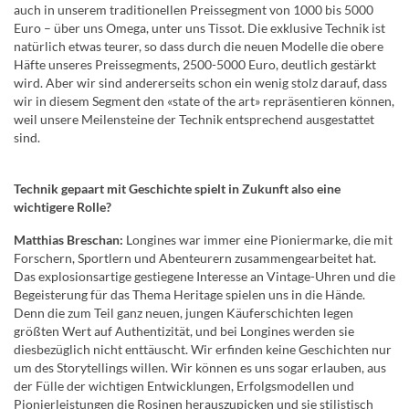
auch in unserem traditionellen Preissegment von 1000 bis 5000
Euro – über uns Omega, unter uns Tissot. Die exklusive Technik ist
natürlich etwas teurer, so dass durch die neuen Modelle die obere
Häfte unseres Preissegments, 2500-5000 Euro, deutlich gestärkt
wird. Aber wir sind andererseits schon ein wenig stolz darauf, dass
wir in diesem Segment den «state of the art» repräsentieren können,
weil unsere Meilensteine der Technik entsprechend ausgestattet
sind.
Technik gepaart mit Geschichte spielt in Zukunft also eine
wichtigere Rolle?
Matthias Breschan:
Longines war immer eine Pioniermarke, die mit
Forschern, Sportlern und Abenteurern zusammengearbeitet hat.
Das explosionsartige gestiegene Interesse an Vintage-Uhren und die
Begeisterung für das Thema Heritage spielen uns in die Hände.
Denn die zum Teil ganz neuen, jungen Käuferschichten legen
größten Wert auf Authentizität, und bei Longines werden sie
diesbezüglich nicht enttäuscht. Wir erfinden keine Geschichten nur
um des Storytellings willen. Wir können es uns sogar erlauben, aus
der Fülle der wichtigen Entwicklungen, Erfolgsmodellen und
Pionierleistungen die Rosinen herauszupicken und sie stilistisch