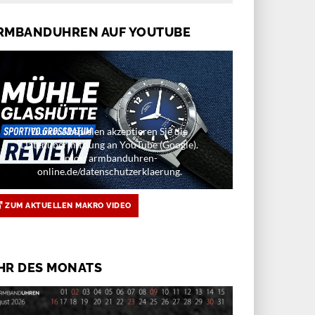
RMBANDUHREN AUF YOUTUBE
Durch Abspielen akzeptieren Sie die
Datenübermittlung an YouTube (Google).
Infos: armbanduhren-
online.de/datenschutzerklaerung.
ZUM AKTUELLEN MAKRO VIDEO
HR DES MONATS