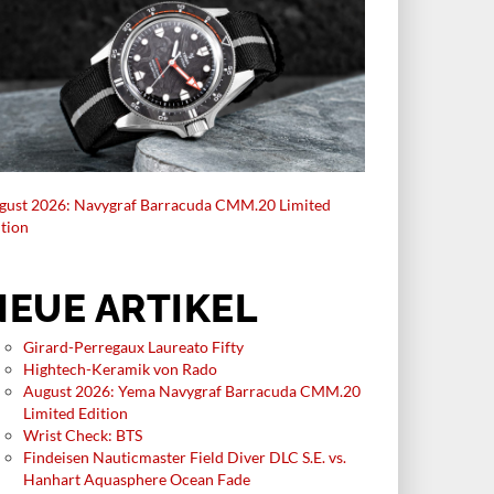
gust 2026: Navygraf Barracuda CMM.20 Limited
ition
NEUE ARTIKEL
Girard-Perregaux Laureato Fifty
Hightech-Keramik von Rado
August 2026: Yema Navygraf Barracuda CMM.20
Limited Edition
Wrist Check: BTS
Findeisen Nauticmaster Field Diver DLC S.E. vs.
Hanhart Aquasphere Ocean Fade