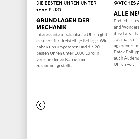
S
DIE BESTEN UHREN UNTER
WATCHES 
1000 EURO
N
ALLE NE
GRUNDLAGEN DER
rik Wrist Check
Endlich ist e
MECHANIK
 bekannter
and Wonders 
 Musik, Film
ihre Türen f
Interessante mechanische Uhren gibt
akt geht es um
Journalisten 
es schon für dreistellige Beträge. Wir
 die den
agierende To
haben uns umgesehen und die 20
 sieben
Patek Philip
besten Uhren unter 1000 Euro in
eln.
auch Audemar
verschiedenen Kategorien
Uhren vor.
zusammengestellt.