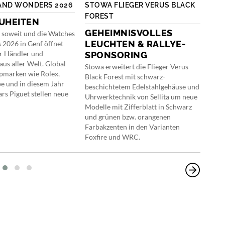
AND WONDERS 2026
STOWA FLIEGER VERUS BLACK
HOU
FOREST
KER
UHEITEN
GEHEIMNISVOLLES
«T
s soweit und die Watches
LEUCHTEN & RALLYE-
GE
2026 in Genf öffnet
ür Händler und
SPONSORING
HA
aus aller Welt. Global
Stowa erweitert die Flieger Verus
Mit 
pmarken wie Rolex,
Black Forest mit schwarz-
Genè
pe und in diesem Jahr
beschichtetem Edelstahlgehäuse und
gesc
s Piguet stellen neue
Uhrwerktechnik von Sellita um neue
gest
Modelle mit Zifferblatt in Schwarz
«Hou
und grünen bzw. orangenen
von 
Farbakzenten in den Varianten
über
Foxfire und WRC.