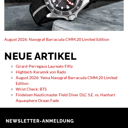
August 2026: Navygraf Barracuda CMM.20 Limited Edition
NEUE ARTIKEL
Girard-Perregaux Laureato Fifty
Hightech-Keramik von Rado
August 2026: Yema Navygraf Barracuda CMM.20 Limited
Edition
Wrist Check: BTS
Findeisen Nauticmaster Field Diver DLC S.E. vs. Hanhart
Aquasphere Ocean Fade
NEWSLETTER-ANMELDUNG