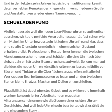
Und in den letzten zehn Jahren hat sich die Traditionsmarke mit
detailverliebten Remakes der Fliegeruhr in verschiedenen Größen
und Ausstattungen wieder einen Namen gemacht.
SCHUBLADENFUND
Vielleicht gerade weil die neuen Laco-Fliegeruhren so authentisch
aussehen, wirkt die perfekte Verarbeitungsqualität fast schon wie
ein Makel. Im Unterbewusstsein ist jedem Uhrenfreund klar, dass
eine so alte Dienstuhr unmöglich in einem solchen Zustand
erhalten bleibt. Professionelle Restaurierer kennen die typischen
Abnutzungserscheinungen und Schäden, die eine Uhr nach über
siebzig Jahren härtester Beanspruchung aufweist. So kam man auf
die Idee, die neuen Uhren künstlich «altern» zu lassen, mithilfe von
Säuren und Tinkturen die Oberflächen anzugreifen, mit allerlei
Werkzeugen Bearbeitungsspuren zu legen und an den typischen
Stellen kleine Kratzer, Macken und Dellen einzuschleifen.
Plausibilität ist dabei oberstes Gebot, und so wirken die innerhalb
weniger konzentrierter Arbeitsstunden erzeugten
Alterungserscheinungen wie die Zeugen einer echten Uhren-
Geschichte. Und weil jede Uhr einzeln bearbeitet wird, erzählt sie
alle eine andere Story …