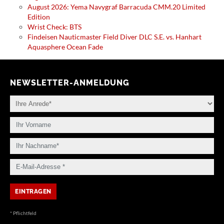
August 2026: Yema Navygraf Barracuda CMM.20 Limited
Edition
Wrist Check: BTS
Findeisen Nauticmaster Field Diver DLC S.E. vs. Hanhart
Aquasphere Ocean Fade
NEWSLETTER-ANMELDUNG
* Pflichtfeld