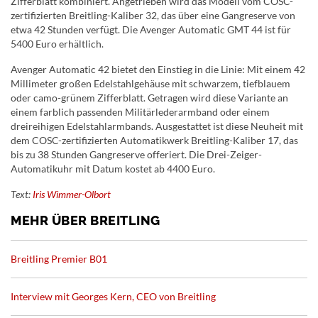
Zifferblatt kombiniert. Angetrieben wird das Modell vom COSC-
zertifizierten Breitling-Kaliber 32, das über eine Gangreserve von
etwa 42 Stunden verfügt. Die Avenger Automatic GMT 44 ist für
5400 Euro erhältlich.
Avenger Automatic 42 bietet den Einstieg in die Linie: Mit einem 42
Millimeter großen Edelstahlgehäuse mit schwarzem, tiefblauem
oder camo-grünem Zifferblatt. Getragen wird diese Variante an
einem farblich passenden Militärlederarmband oder einem
dreireihigen Edelstahlarmbands. Ausgestattet ist diese Neuheit mit
dem COSC-zertifizierten Automatikwerk Breitling-Kaliber 17, das
bis zu 38 Stunden Gangreserve offeriert. Die Drei-Zeiger-
Automatikuhr mit Datum kostet ab 4400 Euro.
Text:
Iris Wimmer-Olbort
MEHR ÜBER BREITLING
Breitling Premier B01
Interview mit Georges Kern, CEO von Breitling