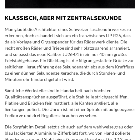
KLASSISCH, ABER MIT ZENTRALSEKUNDE
Man glaubt die Architektur eines Schweizer Taschenuhrwerkes zu
erkennen, doch es handelt sich um ein französisches LIP R26, dass
da als Vorlage und Organspender für das Räderwerk diente. Die
recht großen Räder und Triebe sind sehr platzsparend arrangiert,
und so passt das neue Kaliber JU26-01 in ein nur 40 mm großes
Edelstahlgehäuse. Ein Blickfang ist die filigran gestaltete Brücke zur
seitlichen Herausführung des Sekundenantriebs aus dem Kraftfluss
zu einer dünnen Sekundenzeigerachse, die durch Stunden- und
Minutenrohr hindurchgeführt wird.
Sämtliche Werksteile sind in Handarbeit nach höchsten
Qualitätsansprüchen ausgeführt, die Stahlteile strichgeschliffen,
Platine und Brücken fein mattiert, alle Kanten angliert, alle
Senkungen poliert. Die Unruh ist mit einer Spirale mit aufgebogener
Endkurve und drei Regulierschrauben versehen.
Die Sorgfalt im Detail setzt sich auch auf dem wahlweise grau oder
blau lackierten Aluminium-Zifferblatt fort, wo von Hand polierte
Stundenmarker und Stahlzeiger Glanzpunkte setzen. Das 12,2 mm