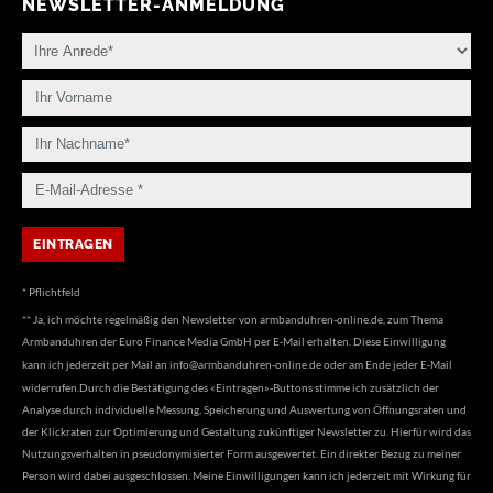
NEWSLETTER-ANMELDUNG
* Pflichtfeld
** Ja, ich möchte regelmäßig den Newsletter von armbanduhren-online.de, zum Thema
Armbanduhren der Euro Finance Media GmbH per E-Mail erhalten. Diese Einwilligung
kann ich jederzeit per Mail an
info@armbanduhren-online.de
oder am Ende jeder E-Mail
widerrufen.Durch die Bestätigung des «Eintragen»-Buttons stimme ich zusätzlich der
Analyse durch individuelle Messung, Speicherung und Auswertung von Öffnungsraten und
der Klickraten zur Optimierung und Gestaltung zukünftiger Newsletter zu. Hierfür wird das
Nutzungsverhalten in pseudonymisierter Form ausgewertet. Ein direkter Bezug zu meiner
Person wird dabei ausgeschlossen. Meine Einwilligungen kann ich jederzeit mit Wirkung für