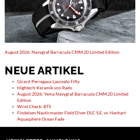
August 2026: Navygraf Barracuda CMM.20 Limited Edition
NEUE ARTIKEL
Girard-Perregaux Laureato Fifty
Hightech-Keramik von Rado
August 2026: Yema Navygraf Barracuda CMM.20 Limited
Edition
Wrist Check: BTS
Findeisen Nauticmaster Field Diver DLC S.E. vs. Hanhart
Aquasphere Ocean Fade