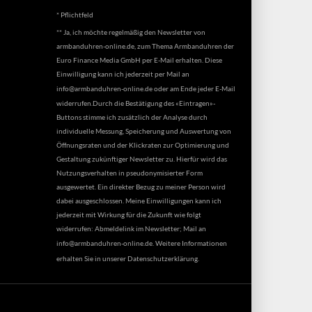
* Pflichtfeld
** Ja, ich möchte regelmäßig den Newsletter von
armbanduhren-online.de, zum Thema Armbanduhren der
Euro Finance Media GmbH per E-Mail erhalten. Diese
Einwilligung kann ich jederzeit per Mail an
info@armbanduhren-online.de
oder am Ende jeder E-Mail
widerrufen.Durch die Bestätigung des «Eintragen»-
Buttons stimme ich zusätzlich der Analyse durch
individuelle Messung, Speicherung und Auswertung von
Öffnungsraten und der Klickraten zur Optimierung und
Gestaltung zukünftiger Newsletter zu. Hierfür wird das
Nutzungsverhalten in pseudonymisierter Form
ausgewertet. Ein direkter Bezug zu meiner Person wird
dabei ausgeschlossen. Meine Einwilligungen kann ich
jederzeit mit Wirkung für die Zukunft wie folgt
widerrufen: Abmeldelink im Newsletter; Mail an
info@armbanduhren-online.de
. Weitere Informationen
erhalten Sie in unserer
Datenschutzerklärung
.