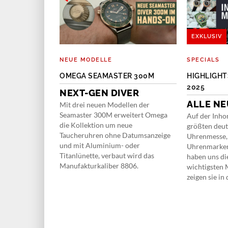
EXKLUSIV
NEUE MODELLE
SPECIALS
R PH2000M
OMEGA SEAMASTER 300M
HIGHLIGHT
2025
NEXT-GEN DIVER
CHERHEIT
ALLE NE
Mit drei neuen Modellen der
Seamaster 300M erweitert Omega
der mehr auf
Auf der Inho
die Kollektion um neue
ieren und stellt
größten deu
Taucheruhren ohne Datumsanzeige
2000M eine
Uhrenmesse, 
und mit Aluminium- oder
ruhr aus Titan
Uhrenmarken
Titanlünette, verbaut wird das
 200 bar dicht
haben uns di
Manufakturkaliber 8806.
S-Technologie
wichtigsten
 ist.
zeigen sie in