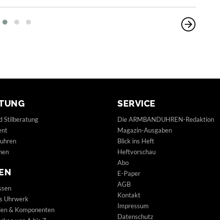
TUNG
SERVICE
d Stilberatung
Die ARMBANDUHREN-Redaktion
ent
Magazin-Ausgaben
uhren
Blick ins Heft
hen
Heftvorschau
Abo
EN
E-Paper
AGB
ssen
Kontakt
s Uhrwerk
Impressum
lien & Komponenten
Datenschutz