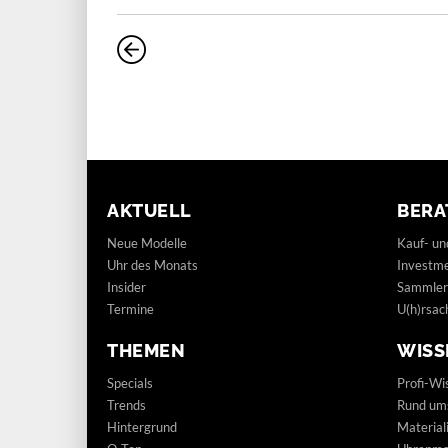
AKTUELL
BERA
Neue Modelle
Kauf- un
Uhr des Monats
Investm
Insider
Sammler
Termine
U(h)rsac
THEMEN
WISS
Specials
Profi-Wi
Trends
Rund um
Hintergrund
Materia