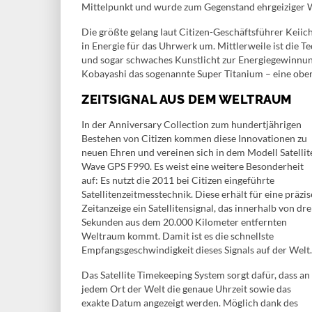
Mittelpunkt und wurde zum Gegenstand ehrgeiziger 
Die größte gelang laut Citizen-Geschäftsführer Keiic
in Energie für das Uhrwerk um. Mittlerweile ist die Te
und sogar schwaches Kunstlicht zur Energiegewinnun
Kobayashi das sogenannte Super Titanium – eine ober
ZEITSIGNAL AUS DEM WELTRAUM
In der Anniversary Collection zum hundertjährigen
Bestehen von Citizen kommen diese Innovationen zu
neuen Ehren und vereinen sich in dem Modell Satellit
Wave GPS F990. Es weist eine weitere Besonderheit
auf: Es nutzt die 2011 bei Citizen eingeführte
Satellitenzeitmesstechnik. Diese erhält für eine präzis
Zeitanzeige ein Satellitensignal, das innerhalb von dre
Sekunden aus dem 20.000 Kilometer entfernten
Weltraum kommt. Damit ist es die schnellste
Empfangsgeschwindigkeit dieses Signals auf der Welt.
Das Satellite Timekeeping System sorgt dafür, dass an
jedem Ort der Welt die genaue Uhrzeit sowie das
exakte Datum angezeigt werden. Möglich dank des