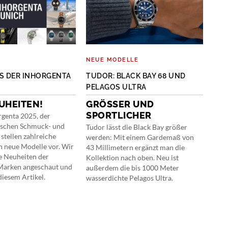
NEUE MODELLE
SPE
S DER INHORGENTA
TUDOR: BLACK BAY 68 UND
TEC
PELAGOS ULTRA
ZU
UHEITEN!
GRÖSSER UND S
Die 
PORTLICHER
Auto
rgenta 2025, der
Schi
tschen Schmuck- und
Tudor lässt die Black Bay größer
mit 
stellen zahlreiche
werden: Mit einem Gardemaß von
unlä
 neue Modelle vor. Wir
43 Millimetern ergänzt man die
Kali
e Neuheiten der
Kollektion nach oben. Neu ist
Manu
 Marken angeschaut und
außerdem die bis 1000 Meter
solc
 diesem Artikel.
wasserdichte Pelagos Ultra.