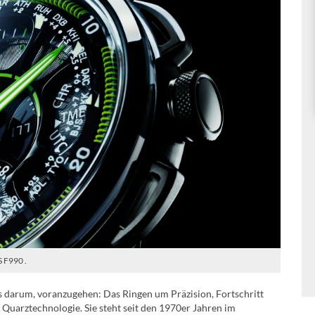
S F990 .
ets darum, voranzugehen: Das Ringen um Präzision, Fortschritt
Quarztechnologie. Sie steht seit den 1970er Jahren im