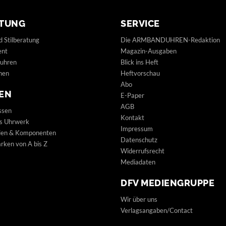
TUNG
SERVICE
d Stilberatung
Die ARMBANDUHREN-Redaktion
ent
Magazin-Ausgaben
uhren
Blick ins Heft
hen
Heftvorschau
Abo
EN
E-Paper
AGB
ssen
Kontakt
s Uhrwerk
Impressum
lien & Komponenten
Datenschutz
ken von A bis Z
Widerrufsrecht
Mediadaten
DFV MEDIENGRUPPE
Wir über uns
Verlagsangaben/Contact