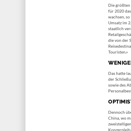
Die größten
für 2020 das
wachsen, so
Umsatz im 2.
staatlich v
Retailgeschä
die von der
Reisedestina
Touristen.»
WENIGE
Das hatte la
der Schließu
sowie des Ab
Personalbes
OPTIMIS
Dennoch übe
China, wo ma
zweistellig
Konzernleitu