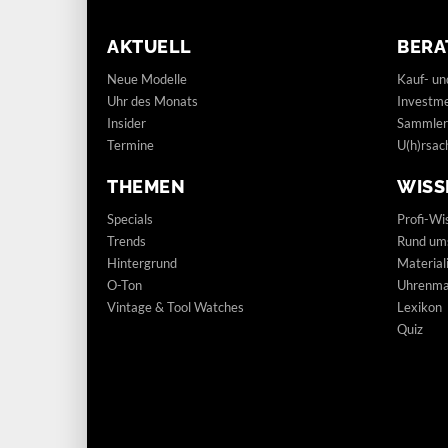
AKTUELL
BERA
Neue Modelle
Kauf- un
Uhr des Monats
Investm
Insider
Sammler
Termine
U(h)rsac
THEMEN
WISS
Specials
Profi-Wi
Trends
Rund um
Hintergrund
Materia
O-Ton
Uhrenmar
Vintage & Tool Watches
Lexikon
Quiz