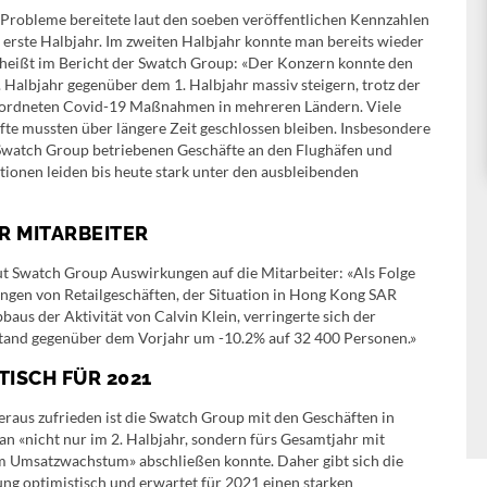
 Probleme bereitete laut den soeben veröffentlichen Kennzahlen
 erste Halbjahr. Im zweiten Halbjahr konnte man bereits wieder
 heißt im Bericht der Swatch Group: «Der Konzern konnte den
 Halbjahr gegenüber dem 1. Halbjahr massiv steigern, trotz der
erordneten Covid-19 Maßnahmen in mehreren Ländern. Viele
fte mussten über längere Zeit geschlossen bleiben. Insbesondere
 Swatch Group betriebenen Geschäfte an den Flughäfen und
tionen leiden bis heute stark unter den ausbleibenden
R MITARBEITER
ut Swatch Group Auswirkungen auf die Mitarbeiter: «Als Folge
ngen von Retailgeschäften, der Situation in Hong Kong SAR
baus der Aktivität von Calvin Klein, verringerte sich der
tand gegenüber dem Vorjahr um -10.2% auf 32 400 Personen.»
TISCH FÜR 2021
raus zufrieden ist die Swatch Group mit den Geschäften in
n «nicht nur im 2. Halbjahr, sondern fürs Gesamtjahr mit
em Umsatzwachstum» abschließen konnte. Daher gibt sich die
ng optimistisch und erwartet für 2021 einen starken