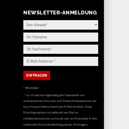
NEWSLETTER-ANMELDUNG
* Pflichtfeld
** Ja, ich möchte regelmäßig den Newsletter von
armbanduhren-online.de, zum Thema Armbanduhren der
Euro Finance Media GmbH per E-Mail erhalten. Diese
Einwilligung kann ich jederzeit per Mail an
info@armbanduhren-online.de
oder am Ende jeder E-Mail
widerrufen.Durch die Bestätigung des «Eintragen»-