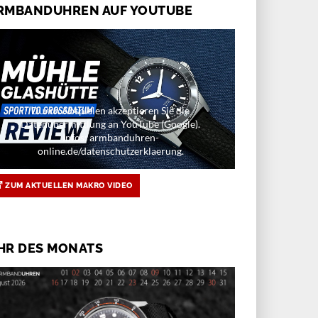
RMBANDUHREN AUF YOUTUBE
Durch Abspielen akzeptieren Sie die
Datenübermittlung an YouTube (Google).
Infos: armbanduhren-
online.de/datenschutzerklaerung.
ZUM AKTUELLEN MAKRO VIDEO
HR DES MONATS