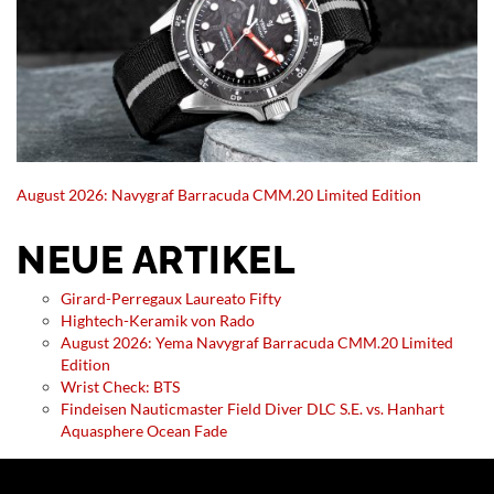
August 2026: Navygraf Barracuda CMM.20 Limited Edition
NEUE ARTIKEL
Girard-Perregaux Laureato Fifty
Hightech-Keramik von Rado
August 2026: Yema Navygraf Barracuda CMM.20 Limited
Edition
Wrist Check: BTS
Findeisen Nauticmaster Field Diver DLC S.E. vs. Hanhart
Aquasphere Ocean Fade