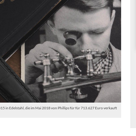
15 in Edelstahl, die im Mai 2018 von Phillips für für 713.627 Euro verkauft