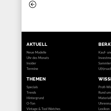
AKTUELL
BERA
Neue Modelle
Kauf- un
Uhr des Monats
Investm
Insider
Sammler
Termine
U(h)rsac
THEMEN
WISS
Specials
Profi-Wi
Trends
Rund um
Hintergrund
Materia
O-Ton
Uhrenmar
Vintage & Tool Watches
Lexikon