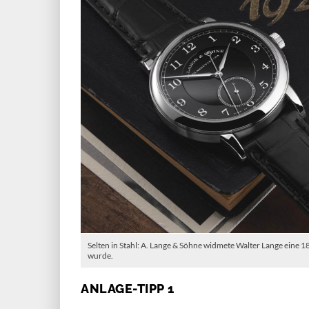
Selten in Stahl: A. Lange & Söhne widmete Walter Lange eine 18
wurde.
ANLAGE-TIPP 1