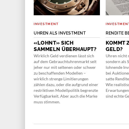
MPONENTEN
INVESTMENT
INVESTMEN
IK VON RADO
UHREN ALS INVESTMENT
RENDITE 
 ZUKUNFT
«LOHNT» SICH
KOMMT Z
SAMMELN ÜBERHAUPT?
GELD?
rspricht
Das belegt die
Wirklich Geld verdienen lässt sich
Uhren nicht n
 ihr 40-jähriges
auf dem Gebrauchtuhrenmarkt seit
sondern als 
euauflage der
jeher nur mit seltenen oder schwer
lohnende Inv
zu beschaffenden Modellen –
bei Auktion
wirklich strenge Limitierungen
satte Rendi
zählen dazu, oder die aufgrund einer
Wie realistis
restriktiven Modellpolitik begrenzte
Erwartungen
Verfügbarkeit. Aber auch die Marke
sind echte G
muss stimmen.