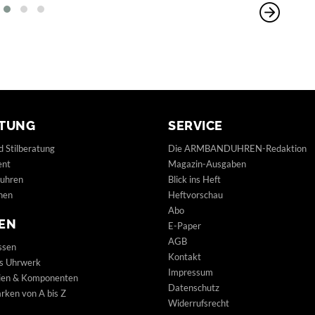
TUNG
SERVICE
d Stilberatung
Die ARMBANDUHREN-Redaktion
ent
Magazin-Ausgaben
uhren
Blick ins Heft
hen
Heftvorschau
Abo
EN
E-Paper
AGB
ssen
Kontakt
s Uhrwerk
Impressum
lien & Komponenten
Datenschutz
ken von A bis Z
Widerrufsrecht