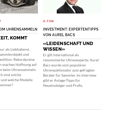
T
O-TON
SAM
BEIM UHRENSAMMELN
INVESTMENT: EXPERTENTIPPS
MOS
VON AUREL BACS
LU
EIT, KOMMT
«LEIDENSCHAFT UND
RE
WISSEN»
SA
ur als Liebhaberei,
Sammlerobjekt und
Er gilt international als
Die 
estition: Rekordpreise
renommierter Uhrenexperte: Aurel
sind
en machen Hoffnung auf
Bacs wurde vom populären
exkl
ten beim Uhrensammeln.
Uhrenauktionator zum gefragten
alte
ch sind solche
Berater für Sammler. Im Interview
gesu
 und welche Modelle
gibt er Anlage-Tipps für
best
ewinner?
Neueinsteiger und Profis.
Lumi