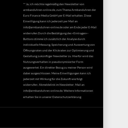
** Ja, ich möchte regelmäßig den Newsletter von
armbanduhren-online.de, zum Thema Armbanduhren der
Euro Finance Media GmbH per E-Mail erhalten. Diese
Einwilligung kann ich jederzeit per Mail an
info@armbanduhren-online.de
oder am Ende jeder E-Mail
widerrufen.Durch die Bestätigung des «Eintragen»-
Buttons stimme ich zusätzlich der Analyse durch
individuelle Messung, Speicherung und Auswertung von
Öffnungsraten und der Klickraten zur Optimierung und
Gestaltung zukünftiger Newsletter zu. Hierfür wird das
Nutzungsverhalten in pseudonymisierter Form
ausgewertet. Ein direkter Bezug zu meiner Person wird
dabei ausgeschlossen. Meine Einwilligungen kann ich
jederzeit mit Wirkung für die Zukunft wie folgt
widerrufen: Abmeldelink im Newsletter; Mail an
info@armbanduhren-online.de
. Weitere Informationen
erhalten Sie in unserer
Datenschutzerklärung
.