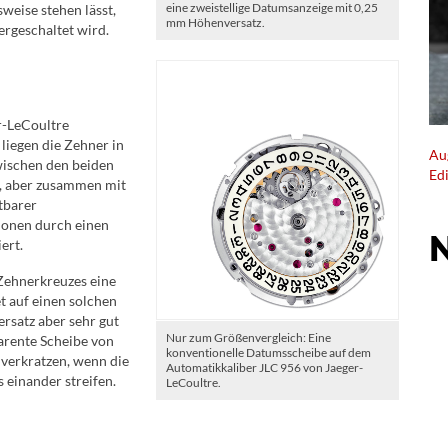
eine zweistellige Datumsanzeige mit 0,25
weise stehen lässt,
mm Höhenversatz.
rgeschaltet wird.
r-LeCoultre
liegen die Zehner in
Au
zwischen den beiden
Ed
r, aber zusammen mit
tbarer
ionen durch einen
ert.
 Zehnerkreuzes eine
t auf einen solchen
rsatz aber sehr gut
Nur zum Größenvergleich: Eine
arente Scheibe von
konventionelle Datumsscheibe auf dem
n verkratzen, wenn die
Automatikkaliber JLC 956 von Jaeger-
 einander streifen.
LeCoultre.