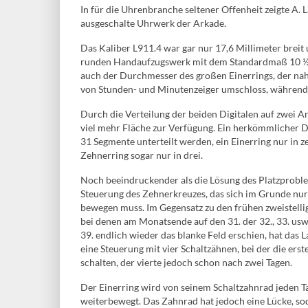
In für die Uhrenbranche seltener Offenheit zeigte A
ausgeschalte Uhrwerk der Arkade.
Das Kaliber L911.4 war gar nur 17,6 Millimeter breit 
runden Handaufzugswerk mit dem Standardmaß 10 ½ L
auch der Durchmesser des großen Einerrings, der na
von Stunden- und Minutenzeiger umschloss, während d
Durch die Verteilung der beiden Digitalen auf zwei 
viel mehr Fläche zur Verfügung. Ein herkömmlicher D
31 Segmente unterteilt werden, ein Einerring nur in z
Zehnerring sogar nur in drei.
Noch beeindruckender als die Lösung des Platzproble
Steuerung des Zehnerkreuzes, das sich im Grunde nur 
bewegen muss. Im Gegensatz zu den frühen zweistell
bei denen am Monatsende auf den 31. der 32., 33. usw.
39. endlich wieder das blanke Feld erschien, hat da
eine Steuerung mit vier Schaltzähnen, bei der die erste
schalten, der vierte jedoch schon nach zwei Tagen.
Der Einerring wird von seinem Schaltzahnrad jeden T
weiterbewegt. Das Zahnrad hat jedoch eine Lücke, so