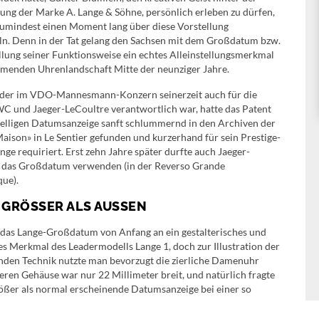
ng der Marke A. Lange & Söhne, persönlich erleben zu dürfen,
zumindest einen Moment lang über diese Vorstellung
n. Denn in der Tat gelang den Sachsen mit dem Großdatum bzw.
llung seiner Funktionsweise ein echtes Alleinstellungsmerkmal
omenden Uhrenlandschaft Mitte der neunziger Jahre.
 der im VDO-Mannesmann-Konzern seinerzeit auch für die
C und Jaeger-LeCoultre verantwortlich war, hatte das Patent
telligen Datumsanzeige sanft schlummernd in den Archiven der
aison» in Le Sentier gefunden und kurzerhand für sein Prestige-
nge requiriert. Erst zehn Jahre später durfte auch Jaeger-
 das Großdatum verwenden (in der Reverso Grande
ue).
GRÖSSER ALS AUSSEN
das Lange-Großdatum von Anfang an ein gestalterisches und
es Merkmal des Leadermodells Lange 1, doch zur Illustration der
enden Technik nutzte man bevorzugt die zierliche Damenuhr
eren Gehäuse war nur 22 Millimeter breit, und natürlich fragte
größer als normal erscheinende Datumsanzeige bei einer so