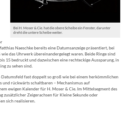
Bei H. Moser & Cie. hat die obere Scheibe ein Fenster, darunter
dreht die untere Scheibe weiter.
or
tthias Naeschke bereits eine Datumsanzeige präsentiert, bei
ß wie das Uhrwerk übereinandergelegt waren. Beide Ringe sind
1 bis 15 bedruckt und dazwischen eine rechteckige Aussparung, in
ing zu sehen sind.
e Datumsfeld fast doppelt so groß wie bei einem herkömmlichen
ts und rückwärts schaltbaren – Mechanismus auf
em ewigen Kalender für H. Moser & Cie. Im Mittelsegment des
ung zusätzlicher Zeigerachsen für Kleine Sekunde oder
n sich realisieren.