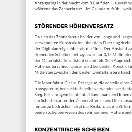
Anzeigering in der Nacht vom 31. auf den 1. ausnahms
während das Zehnerkreuz – im Grunde zu früh – weite
STÖRENDER HÖHENVERSATZ
Da sich das Zehnerkreuz bei der von Lange und Jaege
verwendeten Konstruktion über dem Einerring dreht, 
der Digitalanzeige höher als die Einer. Der Abstand 
drehenden Scheiben beträgt zwar nur 0,15 Millimete
der Materialstärke entsteht ein mit bloßem Auge sich
Höhenunterschied. Dieser wird bei beiden Konstrukt
Mittelsteg zwischen den beiden Digitalfenstern kaschi
Die Manufaktur Girard-Perregaux, die anstelle eines
transparente, bedruckte Scheibe verwendet, verzichte
Steg. Bei schrägem Lichteinfall kann man den Höhenve
am Schatten unter der Zehnerziffer sehen. Die transp
hinten zu bedrucken, birgt das Risiko, dass die Ziffer
beiden Scheiben wegen des sehr geringen Höhenspiels
KONZENTRISCHE SCHEIBEN