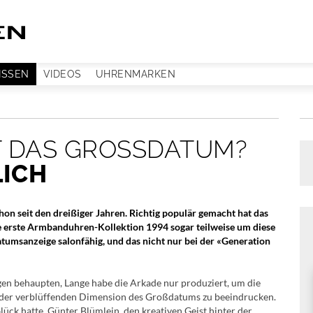
ISSEN
VIDEOS
UHRENMARKEN
T DAS GROSSDATUM?
CH
hon seit den dreißiger Jahren. Richtig populär gemacht hat das
e erste Armbanduhren-Kollektion 1994 sogar teilweise um diese
atumsanzeige salonfähig, und das nicht nur bei der «Generation
en behaupten, Lange habe die Arkade nur produziert, um die
 der verblüffenden Dimension des Großdatums zu beeindrucken.
ück hatte, Günter Blümlein, den kreativen Geist hinter der