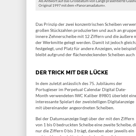
Als Antwort auf das Großdatum von Lange präsentierte Glash
Original 1997 mit dem «Panoramadatum».
Das Prinzip der zwei konzentrischen Scheiben verwen
großen Stückzahlen produzierten und auch an gruppen
innere Zehnerscheibe mit 12 Ziffern und die äußere m
der Werkmitte gelegt werden. Damit ist jedoch gleic
festgelegt, und Platz für andere Anzeigen, wie beisp
bleibt aufgrund der flächendeckenden Scheiben auch n
DER TRICK MIT DER LÜCKE
In dem zuletzt anlässlich des 75. Jubiläums der
Portugieser im Perpetual Calendar Digital Date-
Month verwendeten IWC Kaliber 89801 überlebt ein
interessante Spielart der zweistelligen Digitalanzeige
mit übereinander angeordneten Scheiben.
Bei der Datumsanzeige liegt über der mit den Ziffern
von 1 bis 0 bedruckten Scheibe eine zweite Scheibe, d
nur die Ziffern 0 bis 3 trägt, daneben aber jeweils ein