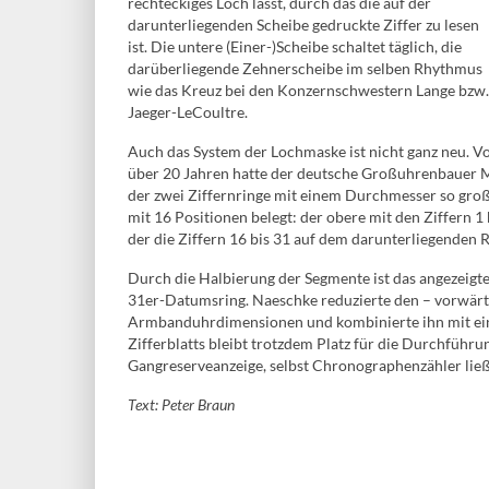
rechteckiges Loch lässt, durch das die auf der
darunterliegenden Scheibe gedruckte Ziffer zu lesen
ist. Die untere (Einer-)Scheibe schaltet täglich, die
darüberliegende Zehnerscheibe im selben Rhythmus
wie das Kreuz bei den Konzernschwestern Lange bzw.
Jaeger-LeCoultre.
Auch das System der Lochmaske ist nicht ganz neu. V
über 20 Jahren hatte der deutsche Großuhrenbauer Ma
der zwei Ziffernringe mit einem Durchmesser so gro
mit 16 Positionen belegt: der obere mit den Ziffern 
der die Ziffern 16 bis 31 auf dem darunterliegenden R
Durch die Halbierung der Segmente ist das angezeigt
31er-Datumsring. Naeschke reduzierte den – vorwär
Armbanduhrdimensionen und kombinierte ihn mit ein
Zifferblatts bleibt trotzdem Platz für die Durchführ
Gangreserveanzeige, selbst Chronographenzähler ließe
Text: Peter Braun