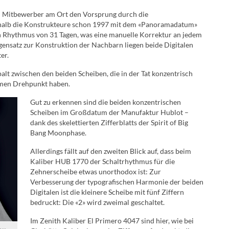
m Mitbewerber am Ort den Vorsprung durch die
shalb die Konstrukteure schon 1997 mit dem «Panoramadatum»
n Rhythmus von 31 Tagen, was eine manuelle Korrektur an jedem
ensatz zur Konstruktion der Nachbarn liegen beide Digitalen
er.
alt zwischen den beiden Scheiben, die in der Tat konzentrisch
samen Drehpunkt haben.
Gut zu erkennen sind die beiden konzentrischen
Scheiben im Großdatum der Manufaktur Hublot –
dank des skelettierten Zifferblatts der Spirit of Big
Bang Moonphase.
Allerdings fällt auf den zweiten Blick auf, dass beim
Kaliber HUB 1770 der Schaltrhythmus für die
Zehnerscheibe etwas unorthodox ist: Zur
Verbesserung der typografischen Harmonie der beiden
Digitalen ist die kleinere Scheibe mit fünf Ziffern
bedruckt: Die «2» wird zweimal geschaltet.
Im Zenith Kaliber El Primero 4047 sind hier, wie bei