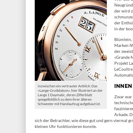
Neugründu
der wird 
schmunzel
der Enthü
in der bo
Blümlein,
Marken IW
der zweis
«Grande M
Projekt La
LeCoultre
Automatiq
INNEN 
Inzwischen ein vertrauter Anblick: Das
«Lange-Großdatum», hier illustriert an der
Lange 1 Daymatic, deren Zifferblatt
Zwar war 
spiegelbildlich zu dem ihrer älteren
technisch
Schwester mit Handaufzug aufgebaut ist.
faszinier
Arkade. D
sich der Betrachter, wie diese gut und gern viermal 
kleinen Uhr funktionieren konnte.