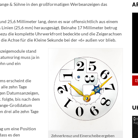
A
. Lange & Söhne in den großformatigen Werbeanzeigen das
und 25,6 Millimeter lang, denn es war offensichtlich aus einem
inien (25,6 mm) herausgesägt. Beinahe 17 Millimeter betrug
hezu die komplette Uhrwerkfront bedeckte und die Zeigerachsen
ie Achse für die Kleine Sekunde bei der «6» außen vor blieb.
Anzeigemodule stand
atumsring muss ja in
ehn und ein
ms erscheint die
alle zehn Tage
igen Datumsanzeigen,
 folgte, bis nach dem
s Lange-Großdatum
U
n drei alle zehn Tage
ag um eine Position
dass es den
Zehnerkreuz und Einerscheibe ergeben