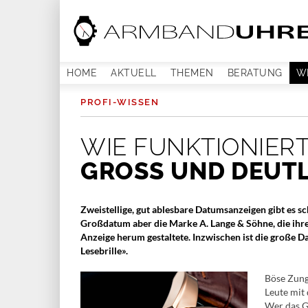
HOME
AKTUELL
THEMEN
BERATUNG
W
PROFI-WISSEN
WIE FUNKTIONIER
GROSS UND DEUTLI
Zweistellige, gut ablesbare Datumsanzeigen gibt es sc
Großdatum aber die Marke A. Lange & Söhne, die ihr
Anzeige herum gestaltete. Inzwischen ist die große D
Lesebrille».
Böse Zung
Leute mit
Wer das Gl