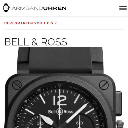
UHRENMARKEN VON A BIS Z
BELL & ROSS