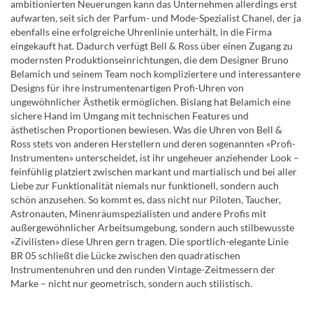
ambitionierten Neuerungen kann das Unternehmen allerdings erst
aufwarten, seit sich der Parfum- und Mode-Spezialist Chanel, der ja
ebenfalls eine erfolgreiche Uhrenlinie unterhält, in die Firma
eingekauft hat. Dadurch verfügt Bell & Ross über einen Zugang zu
modernsten Produktionseinrichtungen, die dem Designer Bruno
Belamich und seinem Team noch kompliziertere und interessantere
Designs für ihre instrumentenartigen Profi-Uhren von
ungewöhnlicher Ästhetik ermöglichen. Bislang hat Belamich eine
sichere Hand im Umgang mit technischen Features und
ästhetischen Proportionen bewiesen. Was die Uhren von Bell &
Ross stets von anderen Herstellern und deren sogenannten «Profi-
Instrumenten» unterscheidet, ist ihr ungeheuer anziehender Look –
feinfühlig platziert zwischen markant und martialisch und bei aller
Liebe zur Funktionalität niemals nur funktionell, sondern auch
schön anzusehen. So kommt es, dass nicht nur Piloten, Taucher,
Astronauten, Minenräumspezialisten und andere Profis mit
außergewöhnlicher Arbeitsumgebung, sondern auch stilbewusste
«Zivilisten» diese Uhren gern tragen. Die sportlich-elegante Linie
BR 05 schließt die Lücke zwischen den quadratischen
Instrumentenuhren und den runden Vintage-Zeitmessern der
Marke – nicht nur geometrisch, sondern auch stilistisch.