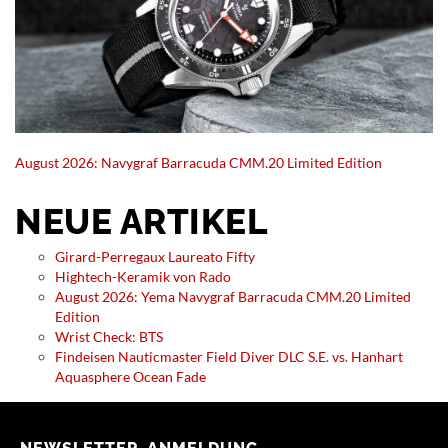
August 2026: Navygraf Barracuda CMM.20 Limited Edition
NEUE ARTIKEL
Girard-Perregaux Laureato Fifty
Hightech-Keramik von Rado
August 2026: Yema Navygraf Barracuda CMM.20 Limited
Edition
Wrist Check: BTS
Findeisen Nauticmaster Field Diver DLC S.E. vs. Hanhart
Aquasphere Ocean Fade