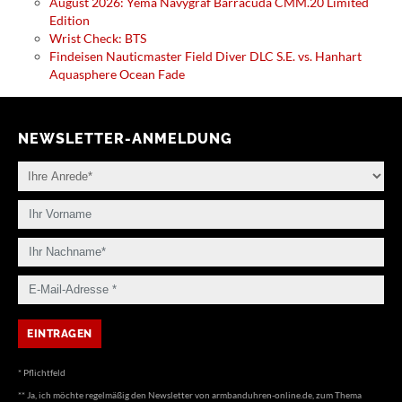
August 2026: Yema Navygraf Barracuda CMM.20 Limited
Edition
Wrist Check: BTS
Findeisen Nauticmaster Field Diver DLC S.E. vs. Hanhart
Aquasphere Ocean Fade
NEWSLETTER-ANMELDUNG
* Pflichtfeld
** Ja, ich möchte regelmäßig den Newsletter von armbanduhren-online.de, zum Thema