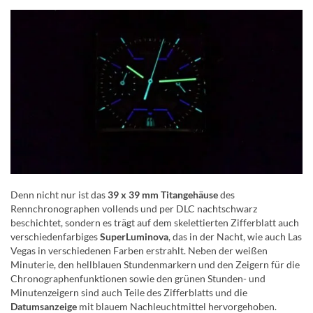
Denn nicht nur ist das
39 x 39 mm Titangehäuse
des
Rennchronographen vollends und per DLC nachtschwarz
beschichtet, sondern es trägt auf dem skelettierten Zifferblatt auch
verschiedenfarbiges
SuperLuminova
, das in der Nacht, wie auch Las
Vegas in verschiedenen Farben erstrahlt. Neben der weißen
Minuterie, den hellblauen Stundenmarkern und den Zeigern für die
Chronographenfunktionen sowie den grünen Stunden- und
Minutenzeigern sind auch Teile des Zifferblatts und die
Datumsanzeige
mit blauem Nachleuchtmittel hervorgehoben.