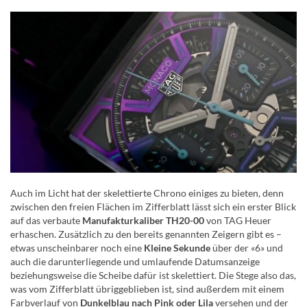
Auch im Licht hat der skelettierte Chrono einiges zu bieten, denn
zwischen den freien Flächen im Zifferblatt lässt sich ein erster Blick
auf das verbaute
Manufakturkaliber TH20-00
von TAG Heuer
erhaschen. Zusätzlich zu den bereits genannten Zeigern gibt es –
etwas unscheinbarer noch eine
Kleine Sekunde
über der «6» und
auch die darunterliegende und umlaufende Datumsanzeige
beziehungsweise die Scheibe dafür ist skelettiert. Die Stege also das,
was vom Zifferblatt übriggeblieben ist, sind außerdem mit einem
Farbverlauf von
Dunkelblau nach Pink oder Lila
versehen und der