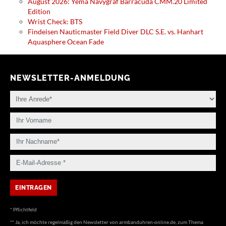
August 2026: Yema Navygraf Barracuda CMM.20 Limited
Edition
Wrist Check: BTS
Findeisen Nauticmaster Field Diver DLC S.E. vs. Hanhart
Aquasphere Ocean Fade
NEWSLETTER-ANMELDUNG
* Pflichtfeld
** Ja, ich möchte regelmäßig den Newsletter von armbanduhren-online.de, zum Thema