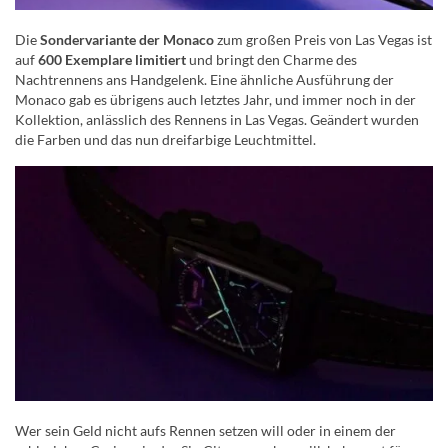
Die
Sondervariante der Monaco
zum großen Preis von Las Vegas ist
auf
600 Exemplare limitiert
und bringt den Charme des
Nachtrennens ans Handgelenk. Eine ähnliche Ausführung der
Monaco gab es übrigens auch letztes Jahr, und immer noch in der
Kollektion, anlässlich des Rennens in Las Vegas. Geändert wurden
die Farben und das nun dreifarbige Leuchtmittel.
Wer sein Geld nicht aufs Rennen setzen will oder in einem der