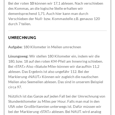
Bei der roten
10
können wir 17,1 ablesen. Nach verschieben
des Kommas, an die logische Stelle erhalten wir
dementsprechend 1,71. Auch hier kann man durch
Verschieben der Null- bzw. Kommastelle z.B. genauso 120
durch 7 teilen.
UMRECHNUNG
Aufgabe:
180 Kilometer in Meilen umrechnen
Lösungsweg:
Wir stellen 180 Kilometer ein, indem wir die
180, bzw. 18 auf den roten KM-Pfeil am Innenring schieben.
Bei «STAT.» Also «Statute Mile» können wir daraufhin 11,2
ablesen. Das Ergebnis ist also ungefähr 112. Bei der
Markierung «NAUT.» Können wir zugleich die nautischen
Meilen also Seemeilen ablesen. Das sind in unserem Beispiel
circa 97.
Nützlich ist das Ganze auf jeden Fall bei der Umrechnung von
Stundenkilometer zu Miles per Hour. Falls man mal in den
USA oder Großbritannien unterwegs ist. Dafür müssen wir
bei der Markierung «STAT.» ablesen. Bei NAUT. wird analog