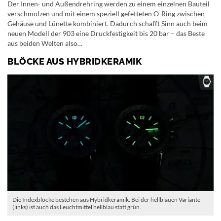
Der Innen- und Außendrehring werden zu einem einzelnen Bauteil
verschmolzen und mit einem speziell gefetteten O-Ring zwischen
Gehäuse und Lünette kombiniert. Dadurch schafft Sinn auch beim
neuen Modell der 903 eine Druckfestigkeit bis 20 bar – das Beste
aus beiden Welten also…
BLÖCKE AUS HYBRIDKERAMIK
Die Indexblöcke bestehen aus Hybridkeramik. Bei der hellblauen Variante
(links) ist auch das Leuchtmittel hellblau statt grün.