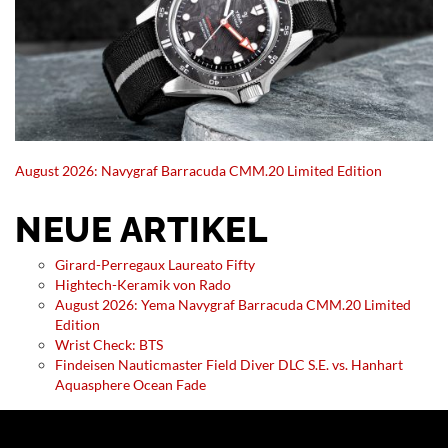
August 2026: Navygraf Barracuda CMM.20 Limited Edition
NEUE ARTIKEL
Girard-Perregaux Laureato Fifty
Hightech-Keramik von Rado
August 2026: Yema Navygraf Barracuda CMM.20 Limited
Edition
Wrist Check: BTS
Findeisen Nauticmaster Field Diver DLC S.E. vs. Hanhart
Aquasphere Ocean Fade