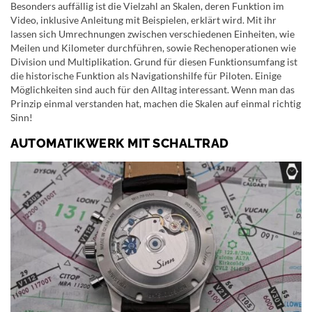
Besonders auffällig ist die Vielzahl an Skalen, deren Funktion im
Video, inklusive Anleitung mit Beispielen, erklärt wird. Mit ihr
lassen sich Umrechnungen zwischen verschiedenen Einheiten, wie
Meilen und Kilometer durchführen, sowie Rechenoperationen wie
Division und Multiplikation. Grund für diesen Funktionsumfang ist
die historische Funktion als Navigationshilfe für Piloten. Einige
Möglichkeiten sind auch für den Alltag interessant. Wenn man das
Prinzip einmal verstanden hat, machen die Skalen auf einmal richtig
Sinn!
AUTOMATIKWERK MIT SCHALTRAD