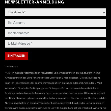
NEWSLETTER-ANMELDUNG
* Pflichtfeld
** Ja, ich möchte regelmäßig den Newsletter von armbanduhren-online.de, zum Thema
Armbanduhren der Euro Finance Media GmbH per E-Mail erhalten. Diese Einwilligung
kann ich jederzeit per Mail an
info@armbanduhren-online.de
oder am Ende jeder E-Mail
widerrufen.Durch die Bestätigung des «Eintragen»-Buttons stimme ich zusätzlich der
Analyse durch individuelle Messung, Speicherung und Auswertung von Öffnungsraten und
der Klickraten zur Optimierung und Gestaltung zukünftiger Newsletter zu. Hierfür wird das
Nutzungsverhalten in pseudonymisierter Form ausgewertet. Ein direkter Bezug zu meiner
Person wird dabei ausgeschlossen. Meine Einwilligungen kann ich jederzeit mit Wirkung für