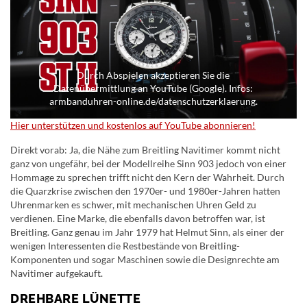
Durch Abspielen akzeptieren Sie die
Datenübermittlung an YouTube (Google). Infos:
armbanduhren-online.de/datenschutzerklaerung.
Hier unterstützen und kostenlos auf YouTube abonnieren!
Direkt vorab: Ja, die Nähe zum Breitling Navitimer kommt nicht
ganz von ungefähr, bei der Modellreihe Sinn 903 jedoch von einer
Hommage zu sprechen trifft nicht den Kern der Wahrheit. Durch
die Quarzkrise zwischen den 1970er- und 1980er-Jahren hatten
Uhrenmarken es schwer, mit mechanischen Uhren Geld zu
verdienen. Eine Marke, die ebenfalls davon betroffen war, ist
Breitling. Ganz genau im Jahr 1979 hat Helmut Sinn, als einer der
wenigen Interessenten die Restbestände von Breitling-
Komponenten und sogar Maschinen sowie die Designrechte am
Navitimer aufgekauft.
DREHBARE LÜNETTE