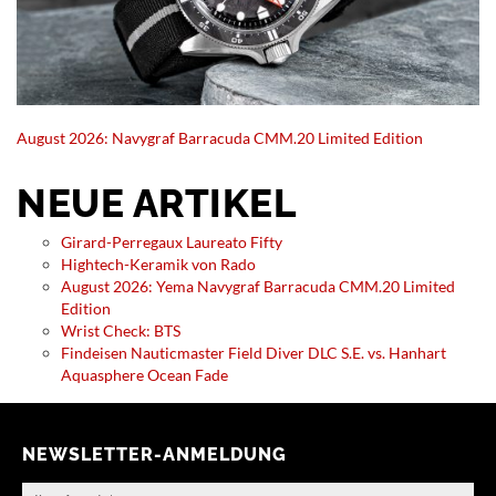
August 2026: Navygraf Barracuda CMM.20 Limited Edition
NEUE ARTIKEL
Girard-Perregaux Laureato Fifty
Hightech-Keramik von Rado
August 2026: Yema Navygraf Barracuda CMM.20 Limited
Edition
Wrist Check: BTS
Findeisen Nauticmaster Field Diver DLC S.E. vs. Hanhart
Aquasphere Ocean Fade
NEWSLETTER-ANMELDUNG