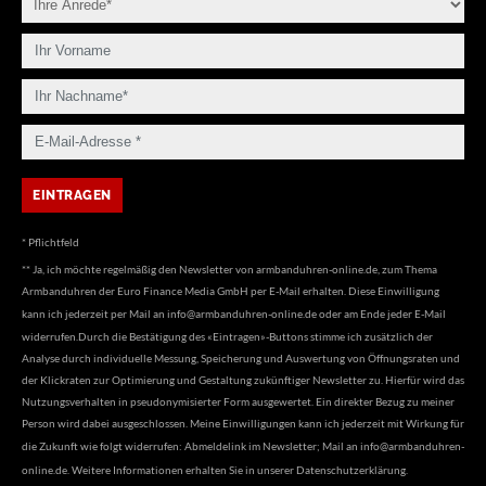
* Pflichtfeld
** Ja, ich möchte regelmäßig den Newsletter von armbanduhren-online.de, zum Thema
Armbanduhren der Euro Finance Media GmbH per E-Mail erhalten. Diese Einwilligung
kann ich jederzeit per Mail an
info@armbanduhren-online.de
oder am Ende jeder E-Mail
widerrufen.Durch die Bestätigung des «Eintragen»-Buttons stimme ich zusätzlich der
Analyse durch individuelle Messung, Speicherung und Auswertung von Öffnungsraten und
der Klickraten zur Optimierung und Gestaltung zukünftiger Newsletter zu. Hierfür wird das
Nutzungsverhalten in pseudonymisierter Form ausgewertet. Ein direkter Bezug zu meiner
Person wird dabei ausgeschlossen. Meine Einwilligungen kann ich jederzeit mit Wirkung für
die Zukunft wie folgt widerrufen: Abmeldelink im Newsletter; Mail an
info@armbanduhren-
online.de
. Weitere Informationen erhalten Sie in unserer
Datenschutzerklärung
.