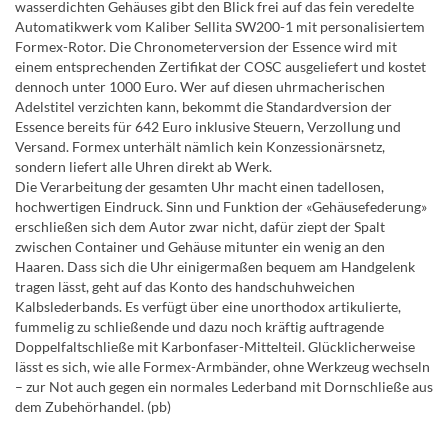
wasserdichten Gehäuses gibt den Blick frei auf das fein veredelte
Automatikwerk vom Kaliber Sellita SW200-1 mit personalisiertem
Formex-Rotor. Die Chronometerversion der Essence wird mit
einem entsprechenden Zertifikat der COSC ausgeliefert und kostet
dennoch unter 1000 Euro. Wer auf diesen uhrmacherischen
Adelstitel verzichten kann, bekommt die Standardversion der
Essence bereits für 642 Euro inklusive Steuern, Verzollung und
Versand. Formex unterhält nämlich kein Konzessionärsnetz,
sondern liefert alle Uhren direkt ab Werk.
Die Verarbeitung der gesamten Uhr macht einen tadellosen,
hochwertigen Eindruck. Sinn und Funktion der «Gehäusefederung»
erschließen sich dem Autor zwar nicht, dafür ziept der Spalt
zwischen Container und Gehäuse mitunter ein wenig an den
Haaren. Dass sich die Uhr einigermaßen bequem am Handgelenk
tragen lässt, geht auf das Konto des handschuhweichen
Kalbslederbands. Es verfügt über eine unorthodox artikulierte,
fummelig zu schließende und dazu noch kräftig auftragende
Doppelfaltschließe mit Karbonfaser-Mittelteil. Glücklicherweise
lässt es sich, wie alle Formex-Armbänder, ohne Werkzeug wechseln
– zur Not auch gegen ein normales Lederband mit Dornschließe aus
dem Zubehörhandel. (pb)