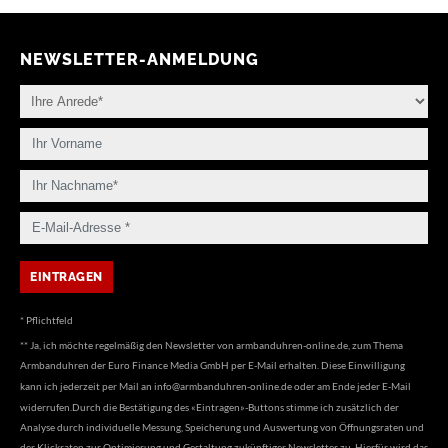
NEWSLETTER-ANMELDUNG
* Pflichtfeld
** Ja, ich möchte regelmäßig den Newsletter von armbanduhren-online.de, zum Thema
Armbanduhren der Euro Finance Media GmbH per E-Mail erhalten. Diese Einwilligung
kann ich jederzeit per Mail an
info@armbanduhren-online.de
oder am Ende jeder E-Mail
widerrufen.Durch die Bestätigung des «Eintragen»-Buttons stimme ich zusätzlich der
Analyse durch individuelle Messung, Speicherung und Auswertung von Öffnungsraten und
der Klickraten zur Optimierung und Gestaltung zukünftiger Newsletter zu. Hierfür wird das