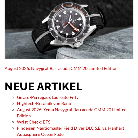
August 2026: Navygraf Barracuda CMM.20 Limited Edition
NEUE ARTIKEL
Girard-Perregaux Laureato Fifty
Hightech-Keramik von Rado
August 2026: Yema Navygraf Barracuda CMM.20 Limited
Edition
Wrist Check: BTS
Findeisen Nauticmaster Field Diver DLC S.E. vs. Hanhart
Aquasphere Ocean Fade