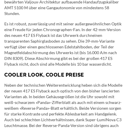
bewährten Valjoux-Architektur aufbauende Handaufzugskaliber
AMT 5100 M über eine Gangautonomie von mindestens 58
Stunden.
Es ist robust, zuverlässig und mit seiner außergewöhnlichen Optik
eine Freude für jeden Chronographen-Fan. In der 42-mm-Version
des neuen 417 ES Flyback ist das Uhrwerk durchneinen
transparenten Saphirglasboden zu sehen. Die 39-mm-Variante
verfügt über einen geschlossenen Edelstahlboden, der Teil der
Magnetfeldabschirmung des Uhrwerks ist (bis 16.000 A/m nach
DIN 8309). Diese Abschirmung gibt es bei der großen 417 ES
Flyback nicht, doch sind alle Modelle bis 10 bar wasserdicht.
COOLER LOOK, COOLE PREISE
Neben der technischen Weiterentwicklung heben sich die Modelle
der neuen 417 ES Flyback auch optisch von den bisher lancierten
Varianten ab. In beiden Gehäusegrößen ist die Uhr sowohl mit
weiß-schwarzem «Panda»-Zifferblatt als auch mit einem schwarz-
weißem «Reverse Panda»-Blatt erhältlich. Beide Versionen sorgen
für starke Kontraste und perfekte Ablesbarkeit am Handgelenk.
Auch bei schlechten Lichtverhältnissen, dank Super-LumiNova C3
Leuchtmasse. Bei der Reverse-Panda-Version sind übrigens auch