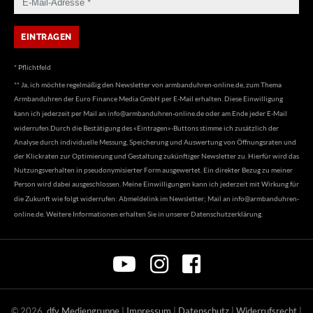
* Pflichtfeld
** Ja, ich möchte regelmäßig den Newsletter von armbanduhren-online.de, zum Thema
Armbanduhren der Euro Finance Media GmbH per E-Mail erhalten. Diese Einwilligung
kann ich jederzeit per Mail an
info@armbanduhren-online.de
oder am Ende jeder E-Mail
widerrufen.Durch die Bestätigung des «Eintragen»-Buttons stimme ich zusätzlich der
Analyse durch individuelle Messung, Speicherung und Auswertung von Öffnungsraten und
der Klickraten zur Optimierung und Gestaltung zukünftiger Newsletter zu. Hierfür wird das
Nutzungsverhalten in pseudonymisierter Form ausgewertet. Ein direkter Bezug zu meiner
Person wird dabei ausgeschlossen. Meine Einwilligungen kann ich jederzeit mit Wirkung für
die Zukunft wie folgt widerrufen: Abmeldelink im Newsletter; Mail an
info@armbanduhren-
online.de
. Weitere Informationen erhalten Sie in unserer
Datenschutzerklärung
.
©
2026
dfv Mediengruppe
|
Impressum
|
Datenschutz
|
Widerrufsrecht
|