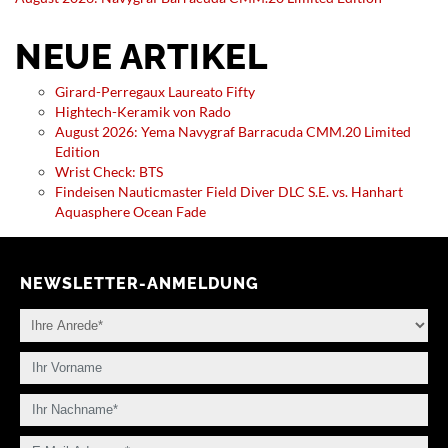
NEUE ARTIKEL
Girard-Perregaux Laureato Fifty
Hightech-Keramik von Rado
August 2026: Yema Navygraf Barracuda CMM.20 Limited
Edition
Wrist Check: BTS
Findeisen Nauticmaster Field Diver DLC S.E. vs. Hanhart
Aquasphere Ocean Fade
NEWSLETTER-ANMELDUNG