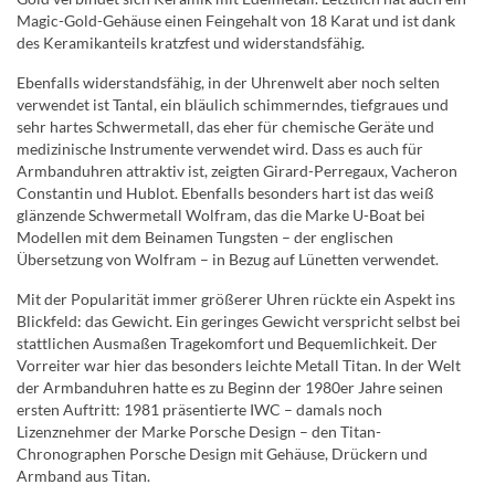
Magic-Gold-Gehäuse einen Feingehalt von 18 Karat und ist dank
des Keramikanteils kratzfest und widerstandsfähig.
Ebenfalls widerstandsfähig, in der Uhrenwelt aber noch selten
verwendet ist Tantal, ein bläulich schimmerndes, tiefgraues und
sehr hartes Schwermetall, das eher für chemische Geräte und
medizinische Instrumente verwendet wird. Dass es auch für
Armbanduhren attraktiv ist, zeigten Girard-Perregaux, Vacheron
Constantin und Hublot. Ebenfalls besonders hart ist das weiß
glänzende Schwermetall Wolfram, das die Marke U-Boat bei
Modellen mit dem Beinamen Tungsten – der englischen
Übersetzung von Wolfram – in Bezug auf Lünetten verwendet.
Mit der Popularität immer größerer Uhren rückte ein Aspekt ins
Blickfeld: das Gewicht. Ein geringes Gewicht verspricht selbst bei
stattlichen Ausmaßen Tragekomfort und Bequemlichkeit. Der
Vorreiter war hier das besonders leichte Metall Titan. In der Welt
der Armbanduhren hatte es zu Beginn der 1980er Jahre seinen
ersten Auftritt: 1981 präsentierte IWC – damals noch
Lizenznehmer der Marke Porsche Design – den Titan-
Chronographen Porsche Design mit Gehäuse, Drückern und
Armband aus Titan.