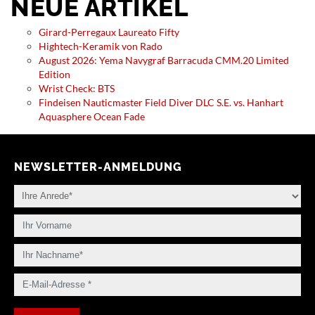
NEUE ARTIKEL
Girard-Perregaux Laureato Fifty
Hightech-Keramik von Rado
August 2026: Yema Navygraf Barracuda CMM.20 Limited
Edition
Wrist Check: BTS
Findeisen Nauticmaster Field Diver DLC S.E. vs. Hanhart
Aquasphere Ocean Fade
NEWSLETTER-ANMELDUNG