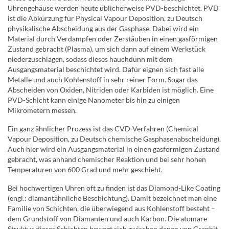
Uhrengehäuse werden heute üblicherweise PVD-beschichtet. PVD
ist die Abkürzung für Physical Vapour Deposition, zu Deutsch
physikalische Abscheidung aus der Gasphase. Dabei wird ein
Material durch Verdampfen oder Zerstäuben in einen gasförmigen
Zustand gebracht (Plasma), um sich dann auf einem Werkstück
niederzuschlagen, sodass dieses hauchdünn mit dem
Ausgangsmaterial beschichtet wird. Dafür eignen sich fast alle
Metalle und auch Kohlenstoff in sehr reiner Form. Sogar das
Abscheiden von Oxiden, Nitriden oder Karbiden ist möglich. Eine
PVD-Schicht kann einige Nanometer bis hin zu einigen
Mikrometern messen.
Ein ganz ähnlicher Prozess ist das CVD-Verfahren (Chemical
Vapour Deposition, zu Deutsch chemische Gasphasenabscheidung).
Auch hier wird ein Ausgangsmaterial in einen gasförmigen Zustand
gebracht, was anhand chemischer Reaktion und bei sehr hohen
Temperaturen von 600 Grad und mehr geschieht.
Bei hochwertigen Uhren oft zu finden ist das Diamond-Like Coating
(engl.: diamantähnliche Beschichtung). Damit bezeichnet man eine
Familie von Schichten, die überwiegend aus Kohlenstoff besteht –
dem Grundstoff von Diamanten und auch Karbon. Die atomare
Struktur dieser Schichten bewegt sich zwischen denen von Graphit