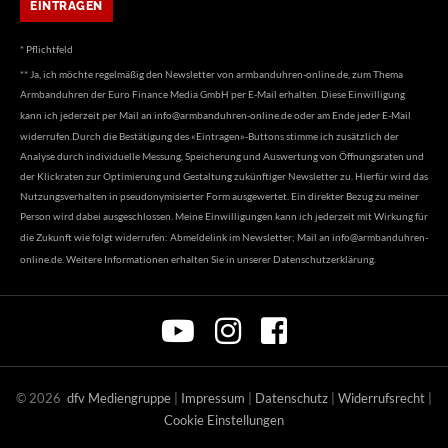
* Pflichtfeld
** Ja, ich möchte regelmäßig den Newsletter von armbanduhren-online.de, zum Thema
Armbanduhren der Euro Finance Media GmbH per E-Mail erhalten. Diese Einwilligung
kann ich jederzeit per Mail an
info@armbanduhren-online.de
oder am Ende jeder E-Mail
widerrufen.Durch die Bestätigung des «Eintragen»-Buttons stimme ich zusätzlich der
Analyse durch individuelle Messung, Speicherung und Auswertung von Öffnungsraten und
der Klickraten zur Optimierung und Gestaltung zukünftiger Newsletter zu. Hierfür wird das
Nutzungsverhalten in pseudonymisierter Form ausgewertet. Ein direkter Bezug zu meiner
Person wird dabei ausgeschlossen. Meine Einwilligungen kann ich jederzeit mit Wirkung für
die Zukunft wie folgt widerrufen: Abmeldelink im Newsletter; Mail an
info@armbanduhren-
online.de
. Weitere Informationen erhalten Sie in unserer
Datenschutzerklärung
.
©
2026
dfv Mediengruppe
|
Impressum
|
Datenschutz
|
Widerrufsrecht
|
Cookie Einstellungen