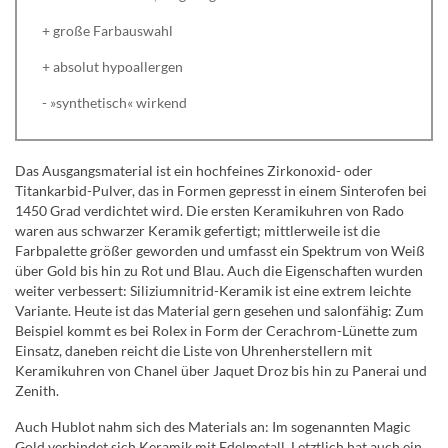
+ große Farbauswahl
+ absolut hypoallergen
- »synthetisch« wirkend
Das Ausgangsmaterial ist ein hochfeines Zirkonoxid- oder
Titankarbid-Pulver, das in Formen gepresst in einem Sinterofen bei
1450 Grad verdichtet wird. Die ersten Keramikuhren von Rado
waren aus schwarzer Keramik gefertigt; mittlerweile ist die
Farbpalette größer geworden und umfasst ein Spektrum von Weiß
über Gold bis hin zu Rot und Blau. Auch die Eigenschaften wurden
weiter verbessert: Siliziumnitrid-Keramik ist eine extrem leichte
Variante. Heute ist das Material gern gesehen und salonfähig: Zum
Beispiel kommt es bei Rolex in Form der Cerachrom-Lünette zum
Einsatz, daneben reicht die Liste von Uhrenherstellern mit
Keramikuhren von Chanel über Jaquet Droz bis hin zu Panerai und
Zenith.
Auch Hublot nahm sich des Materials an: Im sogenannten Magic
Gold verbindet sich Keramik mit Edelmetall. Letztlich hat auch ein