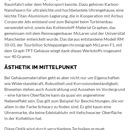
Raumfahrt oder dem Motorsport kannte. Dazu gehören Karbon-
Nanofasern für ultraleichte und hochbelastete Uhrengehäuse, eine
leichte Titan-Aluminium-Legierung, die in Kooperation mit Airbus
Corporate Jets entstand und zum Beispiel beim Turbinenbau
verwendet wird, sowie das Kohlenstoff-Material Graphen, das
gemeinsam mit dem Rennwagenbauer McLaren und der Universität
Manchester entwickelt wurde. Das daraus entstandene Modell RM
50-03, der Tourbillon Schleppzeigerchronograph McLaren F1, mit
dem Graph-TPT-Gehäuse wiegt dank dieses Werkstoffs insgesamt
nur 40 Gramm.
ÄSTHETIK IM MITTELPUNKT
Bei Gehäusematerialien geht es aber nicht nur um Eigenschaften
wie Widerstandskraft, Robustheit und Korrosionsbeständigkeit.
Bisweilen stehen auch Ausstrahlung und Aussehen im Vordergrund
– eine härtere Oberfläche kann da quasi ein angenehmer
Nebeneffekt sein. Das gilt zum Beispiel für Beschichtungen, die vor
allem in der Farbe Schwarz zu finden sind. Es gibt kaum eine
Uhrenmarke, die keine Edelstahluhr mit tiefschwarzer Oberfläche
in der Kollektion hat.
Diese Optik wird durch verschiedene Techniken erzeugt.