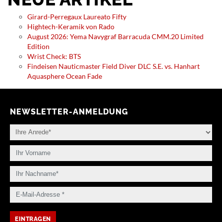
Girard-Perregaux Laureato Fifty
Hightech-Keramik von Rado
August 2026: Yema Navygraf Barracuda CMM.20 Limited
Edition
Wrist Check: BTS
Findeisen Nauticmaster Field Diver DLC S.E. vs. Hanhart
Aquasphere Ocean Fade
NEWSLETTER-ANMELDUNG