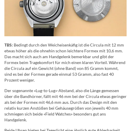
TBS:
Bedingt durch den Weicheisenkäfig ist die Circula mit 12 mm
etwas höher als die ohnehin schon leichtere Formex mit 10,6 mm.
Das macht sich auch am Handgelenk bemerkbar und gibt der
Formex beim Tragekomfort für mich einen klaren Vorteil. Während
die Circula auf ein Gewicht (ohne Band) von 85 Gramm kommt,
sind es bei der Formex gerade einmal 53 Gramm, also fast 40
Prozent weniger.
Der sogenannte «Lug-to-Lug»-Abstand, also die Länge gemessen
über die Bandhörner, fällt mit 46 mm bei der Circula etwas geringer
als bei der Formex mit 46,6 mm aus. Durch das Design mit den
relativ kurzen Anstößen bei Gehäusegrößen von jeweils 40 mm
schmiegen sich beide «Field Watches» besonders gut ans
Handgelenk.
Beide Uhren bieten bei Tageslicht eine ähnlich gute Ablesbarkeit,