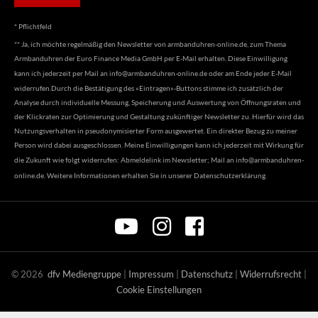
* Pflichtfeld
** Ja, ich möchte regelmäßig den Newsletter von armbanduhren-online.de, zum Thema
Armbanduhren der Euro Finance Media GmbH per E-Mail erhalten. Diese Einwilligung
kann ich jederzeit per Mail an
info@armbanduhren-online.de
oder am Ende jeder E-Mail
widerrufen.Durch die Bestätigung des «Eintragen»-Buttons stimme ich zusätzlich der
Analyse durch individuelle Messung, Speicherung und Auswertung von Öffnungsraten und
der Klickraten zur Optimierung und Gestaltung zukünftiger Newsletter zu. Hierfür wird das
Nutzungsverhalten in pseudonymisierter Form ausgewertet. Ein direkter Bezug zu meiner
Person wird dabei ausgeschlossen. Meine Einwilligungen kann ich jederzeit mit Wirkung für
die Zukunft wie folgt widerrufen: Abmeldelink im Newsletter; Mail an
info@armbanduhren-
online.de
. Weitere Informationen erhalten Sie in unserer
Datenschutzerklärung
.
©
2026
dfv Mediengruppe
|
Impressum
|
Datenschutz
|
Widerrufsrecht
|
Cookie Einstellungen