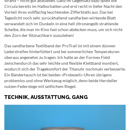
strahlt – nicht gut abzulesen. Ganz im Gegensatz dazu spielt die
Circula bereits im Halbschatten und erst recht in tiefer Nacht den
Vorteil ihres vollflächig leuchtenden Zifferblatts aus. Das bei
Tageslicht noch sehr zurückhaltend sandfarben wirkende Blatt
verwandelt sich im Dunkeln in eine hell zitronengelb strahlende
Scheibe, die man im Kino fast schon abdecken muss, um sich nicht
den Zorn der Sitznachbarn zuzuziehen!
Das sandfarbene Textilband der ProTrail ist mit einem dünnen
Lederstreifen hinterfüttert und bei sommerlichen Temperaturen
überaus angenehm zu tragen. Ich hatte an der Formex Field
zwischendurch das sehr leichte und flexible Klettband montiert,
wodurch sich der Tragekomfort der Titanuhr nochmals verbesserte.
Ein Bändertausch ist bei beiden «Probezeit»-Uhren übrigens
problemlos und ohne Werkzeug möglich, denn beide Hersteller
nutzen Federstege mit seitlichem Riegel.
TECHNIK, AUSSTATTUNG, GANG