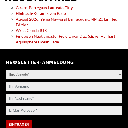
Girard-Perregaux Laureato Fifty
Hightech-Keramik von Rado
August 2026: Yema Navygraf Barracuda CMM.20 Limited
Edition
Wrist Check: BTS
Findeisen Nauticmaster Field Diver DLC S.E. vs. Hanhart
Aquasphere Ocean Fade
NEWSLETTER-ANMELDUNG