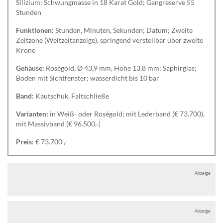
Silizium; Schwungmasse in 18 Karat Gold; Gangreserve 55
Stunden
Funktionen:
Stunden, Minuten, Sekunden; Datum; Zweite
Zeitzone (Weltzeitanzeige), springend verstellbar über zweite
Krone
Gehäuse:
Roségold, Ø 43,9 mm, Höhe 13,8 mm; Saphirglas;
Boden mit Sichtfenster; wasserdicht bis 10 bar
Band:
Kautschuk, Faltschließe
Varianten:
in Weiß- oder Roségold; mit Lederband (€ 73.700),
mit Massivband (€ 96.500,-)
Preis:
€ 73.700 ,-
Anzeige
Anzeige