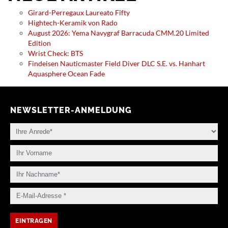
Girard-Perregaux Laureato Fifty
Hightech-Keramik von Rado
August 2026: Yema Navygraf Barracuda CMM.20 Limited
Edition
Wrist Check: BTS
Findeisen Nauticmaster Field Diver DLC S.E. vs. Hanhart
Aquasphere Ocean Fade
NEWSLETTER-ANMELDUNG