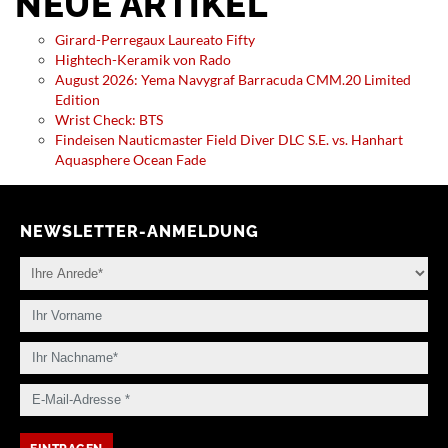
NEUE ARTIKEL
Girard-Perregaux Laureato Fifty
Hightech-Keramik von Rado
August 2026: Yema Navygraf Barracuda CMM.20 Limited
Edition
Wrist Check: BTS
Findeisen Nauticmaster Field Diver DLC S.E. vs. Hanhart
Aquasphere Ocean Fade
NEWSLETTER-ANMELDUNG