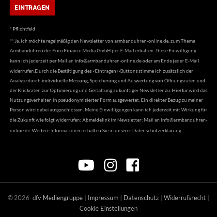
* Pflichtfeld
** Ja, ich möchte regelmäßig den Newsletter von armbanduhren-online.de, zum Thema
Armbanduhren der Euro Finance Media GmbH per E-Mail erhalten. Diese Einwilligung
kann ich jederzeit per Mail an
info@armbanduhren-online.de
oder am Ende jeder E-Mail
widerrufen.Durch die Bestätigung des «Eintragen»-Buttons stimme ich zusätzlich der
Analyse durch individuelle Messung, Speicherung und Auswertung von Öffnungsraten und
der Klickraten zur Optimierung und Gestaltung zukünftiger Newsletter zu. Hierfür wird das
Nutzungsverhalten in pseudonymisierter Form ausgewertet. Ein direkter Bezug zu meiner
Person wird dabei ausgeschlossen. Meine Einwilligungen kann ich jederzeit mit Wirkung für
die Zukunft wie folgt widerrufen: Abmeldelink im Newsletter; Mail an
info@armbanduhren-
online.de
. Weitere Informationen erhalten Sie in unserer
Datenschutzerklärung
.
©
2026
dfv Mediengruppe
|
Impressum
|
Datenschutz
|
Widerrufsrecht
|
Cookie Einstellungen