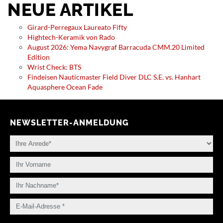
NEUE ARTIKEL
Girard-Perregaux Laureato Fifty
Hightech-Keramik von Rado
August 2026: Yema Navygraf Barracuda CMM.20 Limited
Edition
Wrist Check: BTS
Findeisen Nauticmaster Field Diver DLC S.E. vs. Hanhart
Aquasphere Ocean Fade
NEWSLETTER-ANMELDUNG