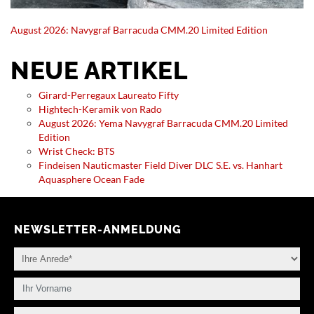
August 2026: Navygraf Barracuda CMM.20 Limited Edition
NEUE ARTIKEL
Girard-Perregaux Laureato Fifty
Hightech-Keramik von Rado
August 2026: Yema Navygraf Barracuda CMM.20 Limited
Edition
Wrist Check: BTS
Findeisen Nauticmaster Field Diver DLC S.E. vs. Hanhart
Aquasphere Ocean Fade
NEWSLETTER-ANMELDUNG