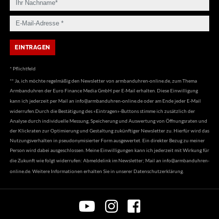
* Pflichtfeld
** Ja, ich möchte regelmäßig den Newsletter von armbanduhren-online.de, zum Thema
Armbanduhren der Euro Finance Media GmbH per E-Mail erhalten. Diese Einwilligung
kann ich jederzeit per Mail an
info@armbanduhren-online.de
oder am Ende jeder E-Mail
widerrufen.Durch die Bestätigung des «Eintragen»-Buttons stimme ich zusätzlich der
Analyse durch individuelle Messung, Speicherung und Auswertung von Öffnungsraten und
der Klickraten zur Optimierung und Gestaltung zukünftiger Newsletter zu. Hierfür wird das
Nutzungsverhalten in pseudonymisierter Form ausgewertet. Ein direkter Bezug zu meiner
Person wird dabei ausgeschlossen. Meine Einwilligungen kann ich jederzeit mit Wirkung für
die Zukunft wie folgt widerrufen: Abmeldelink im Newsletter; Mail an
info@armbanduhren-
online.de
. Weitere Informationen erhalten Sie in unserer
Datenschutzerklärung
.