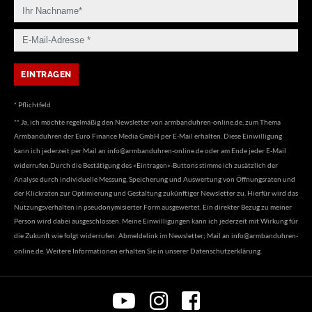
* Pflichtfeld
** Ja, ich möchte regelmäßig den Newsletter von armbanduhren-online.de, zum Thema
Armbanduhren der Euro Finance Media GmbH per E-Mail erhalten. Diese Einwilligung
kann ich jederzeit per Mail an
info@armbanduhren-online.de
oder am Ende jeder E-Mail
widerrufen.Durch die Bestätigung des «Eintragen»-Buttons stimme ich zusätzlich der
Analyse durch individuelle Messung, Speicherung und Auswertung von Öffnungsraten und
der Klickraten zur Optimierung und Gestaltung zukünftiger Newsletter zu. Hierfür wird das
Nutzungsverhalten in pseudonymisierter Form ausgewertet. Ein direkter Bezug zu meiner
Person wird dabei ausgeschlossen. Meine Einwilligungen kann ich jederzeit mit Wirkung für
die Zukunft wie folgt widerrufen: Abmeldelink im Newsletter; Mail an
info@armbanduhren-
online.de
. Weitere Informationen erhalten Sie in unserer
Datenschutzerklärung
.