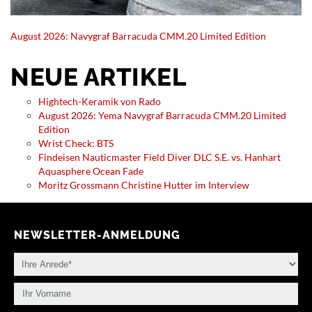
August 2026: Navygraf Barracuda CMM.20 Limited Edition
NEUE ARTIKEL
Hightech-Keramik von Rado
August 2026: Yema Navygraf Barracuda CMM.20 Limited
Edition
Wrist Check: BTS
Findeisen Nauticmaster Field Diver DLC S.E. vs. Hanhart
Aquasphere Ocean Fade
Moritz Grossmann Christine Hutter im Interview
NEWSLETTER-ANMELDUNG