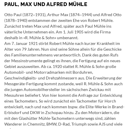
PAUL, MAX UND ALFRED MÜHLE
Otto Paul (1872‒1931), Arthur Max (1874‒1944) und Alfred Otto
(1878‒1940) entstammen der zweiten Ehe von Robert Mühle.
Zunächst treten Max und Alfred, später auch Paul Mühle ins
väterliche Unternehmen ein. Am 1. Juli 1905 wird die Firma
deshalb in «R. Mühle & Sohn» umbenannt.
Am 7. Januar 1921 stirbt Robert Mühle nach kurzer Krankheit im
Alter von 79 Jahren. Nun sind seine Söhne allein für die Geschicke
des Familienunternehmens verantwortlich. Dank des guten Rufs
der Messinstrumente gelingt es ihnen, die Fertigung auf ein neues
Gebiet auszuweiten. Ab ca. 1920 stattet R. Mühle & Sohn große
Automobil- und Motorradmarken mit Borduhren,
Geschwindigkeits- und Drehzahlmessern aus. Die Erweiterung der
Messgeräte-Fertigung kommt zustande, weil R. Mühle & Sohn auch
die jungen Automobilhersteller im sächsischen Zwickau mit
Messuhren beliefert. Von hier kommt die Anfrage zur Entwicklung
eines Tachometers. So wird zunächst ein Tachometer für Horch
entwickelt, nach und nach kommen bspw. die Elite-Werke in Brand-
Erbisdorf und DKW in Zschopau hinzu. Zu den Motorrädern, die
mit den Glashütter Mühle-Tachometern unterwegs sind, zählen
Wanderer in Chemnitz, BMW, D-Rad, Triumph sowie AJS und viele