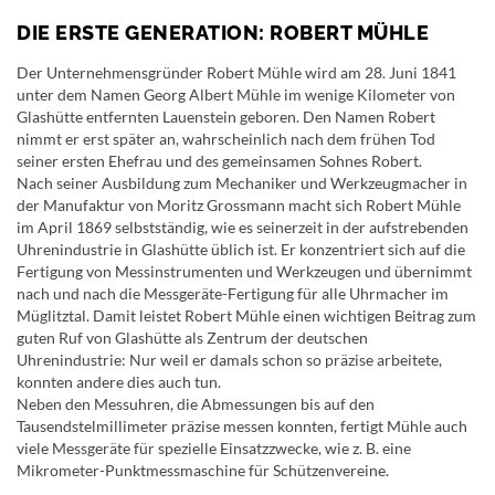
DIE ERSTE GENERATION: ROBERT MÜHLE
Der Unternehmensgründer Robert Mühle wird am 28. Juni 1841
unter dem Namen Georg Albert Mühle im wenige Kilometer von
Glashütte entfernten Lauenstein geboren. Den Namen Robert
nimmt er erst später an, wahrscheinlich nach dem frühen Tod
seiner ersten Ehefrau und des gemeinsamen Sohnes Robert.
Nach seiner Ausbildung zum Mechaniker und Werkzeugmacher in
der Manufaktur von Moritz Grossmann macht sich Robert Mühle
im April 1869 selbstständig, wie es seinerzeit in der aufstrebenden
Uhrenindustrie in Glashütte üblich ist. Er konzentriert sich auf die
Fertigung von Messinstrumenten und Werkzeugen und übernimmt
nach und nach die Messgeräte-Fertigung für alle Uhrmacher im
Müglitztal. Damit leistet Robert Mühle einen wichtigen Beitrag zum
guten Ruf von Glashütte als Zentrum der deutschen
Uhrenindustrie: Nur weil er damals schon so präzise arbeitete,
konnten andere dies auch tun.
Neben den Messuhren, die Abmessungen bis auf den
Tausendstelmillimeter präzise messen konnten, fertigt Mühle auch
viele Messgeräte für spezielle Einsatzzwecke, wie z. B. eine
Mikrometer-Punktmessmaschine für Schützenvereine.