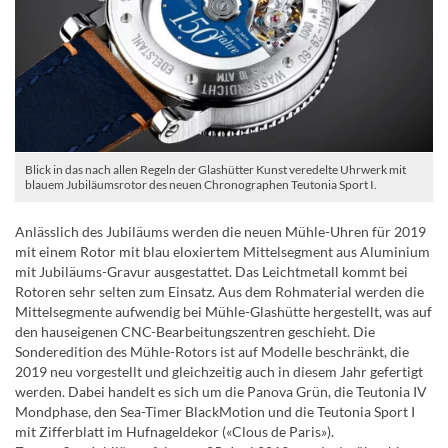
Blick in das nach allen Regeln der Glashütter Kunst veredelte Uhrwerk mit
blauem Jubiläumsrotor des neuen Chronographen Teutonia Sport I.
Anlässlich des Jubiläums werden die neuen Mühle-Uhren für 2019
mit einem Rotor mit blau eloxiertem Mittelsegment aus Aluminium
mit Jubiläums-Gravur ausgestattet. Das Leichtmetall kommt bei
Rotoren sehr selten zum Einsatz. Aus dem Rohmaterial werden die
Mittelsegmente aufwendig bei Mühle-Glashütte hergestellt, was auf
den hauseigenen CNC-Bearbeitungszentren geschieht. Die
Sonderedition des Mühle-Rotors ist auf Modelle beschränkt, die
2019 neu vorgestellt und gleichzeitig auch in diesem Jahr gefertigt
werden. Dabei handelt es sich um die Panova Grün, die Teutonia IV
Mondphase, den Sea-Timer BlackMotion und die Teutonia Sport I
mit Zifferblatt im Hufnageldekor («Clous de Paris»).