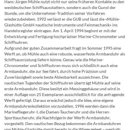
Hans-Jürgen Mühle nutzt nicht nur seine früheren Kontakte zu den
westdeutschen Schiffsausstattern, sondern auch die Gunst der
Stunde, um die Unternehmer-Tradition seiner Vorfahren
wiederzubeleben. 1992 verlässt er die GUB und lässt die «Mühle-
Glashütte GmbH nautische Instrumente und Feinmechanik» ins
Handelsregister eintragen. Am 1. April 1994 beginnt er mit der
Entwicklung und Fertigung hochpräziser Marine-Chronometer und
Schiffsuhren.
Aufgrund der guten Zusammenarbeit fragt im Sommer 1995 eine
Werft an, ob Mühle auch eine robuste, wasserfeste Armbanduhr als
Schiffsausrüstung liefern könne. Genau wie die Marine-
Chronometer und Schiffsuhren muss sich schließlich auch eine
Armbanduhr, die zur See fährt, durch hohe Präzision und
Zuverlässigkeit sowie beste Ablesbarkeit auszeichnen. Die
nautischen Tugenden der Schiffsuhren überträgt Mühle auf seine
erste Armbanduhr. Diese besitzt ein Messinggehäuse und wird in
einer Auflage von 25 Exemplaren ausschließlich für die anfragende
Werft gefertigt. Daraus erwächst jedoch die Idee, eine eigene
Armbanduhrenkollektion vorzustellen. 1996 werden dann die
Marinefliegeruhr-I, die Damen-Taucheruhr und die Herren-
Sporttaucheruhr, die Nachfolgerin der Werft-Armbanduhr,
vorgestellt. Den nautischen Bezug bekommen die Armbanduhren
von Mühle-Glashütte damit bereits in die Wiege gelegt – weshalb