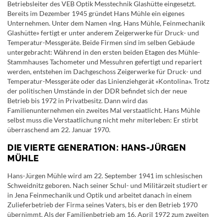
Betriebsleiter des VEB Optik Messtechnik Glashütte eingesetzt.
Bereits im Dezember 1945 gründet Hans Mühle ein eigenes
Unternehmen. Unter dem Namen «Ing. Hans Mühle, Feinmechanik
Glashütte» fertigt er unter anderem Zeigerwerke für Druck- und
Temperatur-Messgeräte. Beide Firmen sind im selben Gebäude
untergebracht: Während in den ersten beiden Etagen des Mühle-
Stammhauses Tachometer und Messuhren gefertigt und repariert
werden, entstehen im Dachgeschoss Zeigerwerke für Druck- und
Temperatur-Messgeräte oder das Linienziehgerät «Kontolina». Trotz
der politischen Umstände in der DDR befindet sich der neue
Betrieb bis 1972 in Privatbesitz. Dann wird das
Familienunternehmen ein zweites Mal verstaatlicht. Hans Mühle
selbst muss die Verstaatlichung nicht mehr miterleben: Er stirbt
überraschend am 22. Januar 1970.
DIE VIERTE GENERATION: HANS-JÜRGEN
MÜHLE
Hans-Jürgen Mühle wird am 22. September 1941 im schlesischen
Schweidnitz geboren. Nach seiner Schul- und Militärzeit studiert er
in Jena Feinmechanik und Optik und arbeitet danach in einem
Zulieferbetrieb der Firma seines Vaters, bis er den Betrieb 1970
übernimmt. Als der Familienbetrieb am 16. April 1972 zum zweiten