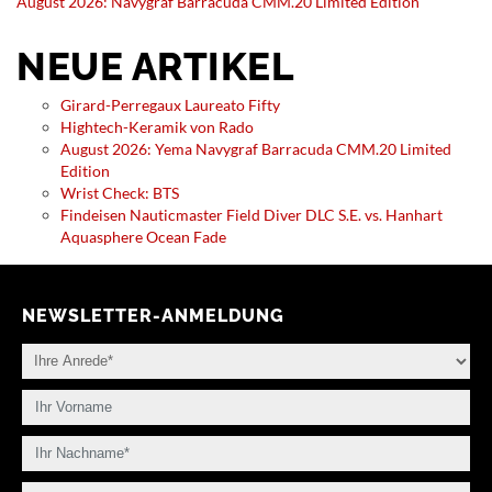
August 2026: Navygraf Barracuda CMM.20 Limited Edition
NEUE ARTIKEL
Girard-Perregaux Laureato Fifty
Hightech-Keramik von Rado
August 2026: Yema Navygraf Barracuda CMM.20 Limited
Edition
Wrist Check: BTS
Findeisen Nauticmaster Field Diver DLC S.E. vs. Hanhart
Aquasphere Ocean Fade
NEWSLETTER-ANMELDUNG