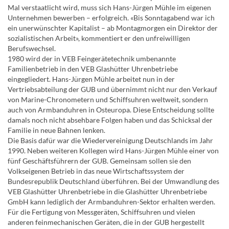
Mal verstaatlicht wird, muss sich Hans-Jürgen Mühle im eigenen
Unternehmen bewerben – erfolgreich. «Bis Sonntagabend war ich
ein unerwünschter Kapitalist – ab Montagmorgen ein Direktor der
sozialistischen Arbeit», kommentiert er den unfreiwilligen
Berufswechsel.
1980 wird der in VEB Feingerätetechnik umbenannte
Familienbetrieb in den VEB Glashütter Uhrenbetriebe
eingegliedert. Hans-Jürgen Mühle arbeitet nun in der
Vertriebsabteilung der GUB und übernimmt nicht nur den Verkauf
von Marine-Chronometern und Schiffsuhren weltweit, sondern
auch von Armbanduhren in Osteuropa. Diese Entscheidung sollte
damals noch nicht absehbare Folgen haben und das Schicksal der
Familie in neue Bahnen lenken.
Die Basis dafür war die Wiedervereinigung Deutschlands im Jahr
1990. Neben weiteren Kollegen wird Hans-Jürgen Mühle einer von
fünf Geschäftsführern der GUB. Gemeinsam sollen sie den
Volkseigenen Betrieb in das neue Wirtschaftssystem der
Bundesrepublik Deutschland überführen. Bei der Umwandlung des
VEB Glashütter Uhrenbetriebe in die Glashütter Uhrenbetriebe
GmbH kann lediglich der Armbanduhren-Sektor erhalten werden.
Für die Fertigung von Messgeräten, Schiffsuhren und vielen
anderen feinmechanischen Geräten, die in der GUB hergestellt