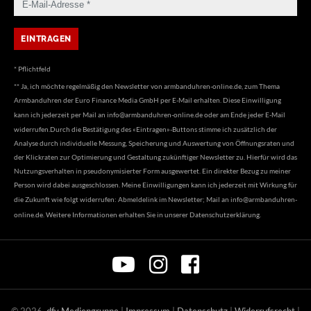
* Pflichtfeld
** Ja, ich möchte regelmäßig den Newsletter von armbanduhren-online.de, zum Thema
Armbanduhren der Euro Finance Media GmbH per E-Mail erhalten. Diese Einwilligung
kann ich jederzeit per Mail an
info@armbanduhren-online.de
oder am Ende jeder E-Mail
widerrufen.Durch die Bestätigung des «Eintragen»-Buttons stimme ich zusätzlich der
Analyse durch individuelle Messung, Speicherung und Auswertung von Öffnungsraten und
der Klickraten zur Optimierung und Gestaltung zukünftiger Newsletter zu. Hierfür wird das
Nutzungsverhalten in pseudonymisierter Form ausgewertet. Ein direkter Bezug zu meiner
Person wird dabei ausgeschlossen. Meine Einwilligungen kann ich jederzeit mit Wirkung für
die Zukunft wie folgt widerrufen: Abmeldelink im Newsletter; Mail an
info@armbanduhren-
online.de
. Weitere Informationen erhalten Sie in unserer
Datenschutzerklärung
.