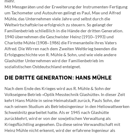
mehr.
Mit Messgeräten und der Erweiterung der Instrumenten-Fertigung
um Tachometer und Autouhren gelingt es Paul, Max und Alfred
Mühle, das Unternehmen viele Jahre und selbst durch die
Weltwirtschaftskrise erfolgreich zu steuern. So gelangt der
Familienbetrieb schließlich in die Hände der dritten Generation.
1940 übernehmen die Geschwister Heinz (1910‒1993) und
Charlotte Mühle (1908‒1986) die Firmenanteile ihres Vaters
Alfred. Die Wirren nach dem Zweiten Weltkrieg beenden die
Erfolgsgeschichte von R. Mühle & Sohn, und wie viele andere
Glashütter Unternehmen wird der Familienbetrieb im
sozialistischen Ostdeutschland enteignet.
DIE DRITTE GENERATION: HANS MÜHLE
Nach dem Ende des Krieges wird aus R. Mühle & Sohn der
Volkseigene Betrieb «Optik Messtechnik Glashütte». In dieser Zeit
kehrt Hans Mühle in seine Heimatstadt zurück, Pauls Sohn, der
nach seinem Studium als Betriebsingenieur in den Heliowattwerken
Schweidnitz gearbeitet hatte. Als er 1945 nach Glashütte
zurückkehrt, wird er von der sowjetischen Verwaltung als
Kriegsflüchtling angesehen. Da diese seine Verwandtschaft mit
Heinz Mühle nicht erkennt, wird der erfahrene Ingenieur als