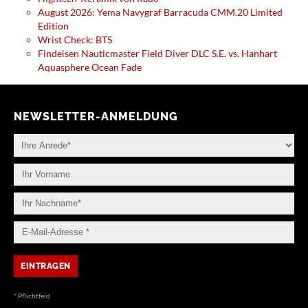
August 2026: Yema Navygraf Barracuda CMM.20 Limited
Edition
Wrist Check: BTS
Findeisen Nauticmaster Field Diver DLC S.E. vs. Hanhart
Aquasphere Ocean Fade
NEWSLETTER-ANMELDUNG
* Pflichtfeld