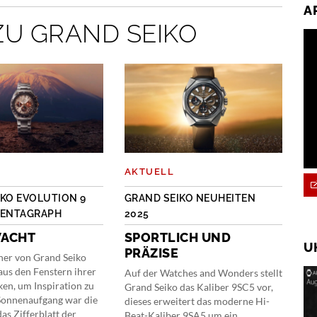
A
ZU GRAND SEIKO
AKTUELL
IKO EVOLUTION 9
GRAND SEIKO NEUHEITEN
TENTAGRAPH
2025
ACHT
SPORTLICH UND
U
PRÄZISE
er von Grand Seiko
aus den Fenstern ihrer
Auf der Watches and Wonders stellt
cken, um Inspiration zu
Grand Seiko das Kaliber 9SC5 vor,
 Sonnenaufgang war die
dieses erweitert das moderne Hi-
das Zifferblatt der
Beat-Kaliber 9SA5 um ein