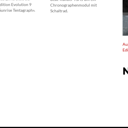
Edition Evolution 9
Chronographenmodul mit
Sunrise Tentagraph».
Schaltrad.
Au
Ed