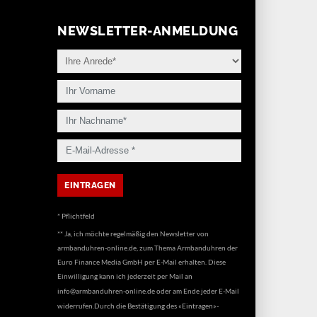
NEWSLETTER-ANMELDUNG
* Pflichtfeld
** Ja, ich möchte regelmäßig den Newsletter von
armbanduhren-online.de, zum Thema Armbanduhren der
Euro Finance Media GmbH per E-Mail erhalten. Diese
Einwilligung kann ich jederzeit per Mail an
info@armbanduhren-online.de
oder am Ende jeder E-Mail
widerrufen.Durch die Bestätigung des «Eintragen»-