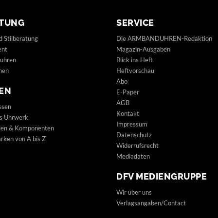
TUNG
SERVICE
d Stilberatung
Die ARMBANDUHREN-Redaktion
ent
Magazin-Ausgaben
uhren
Blick ins Heft
hen
Heftvorschau
Abo
EN
E-Paper
AGB
ssen
Kontakt
s Uhrwerk
Impressum
lien & Komponenten
Datenschutz
ken von A bis Z
Widerrufsrecht
Mediadaten
DFV MEDIENGRUPPE
Wir über uns
Verlagsangaben/Contact