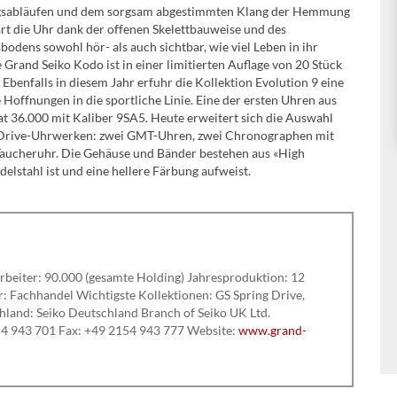
sabläufen und dem sorgsam abgestimmten Klang der Hemmung
art die Uhr dank der offenen Skelettbauweise und des
bodens sowohl hör- als auch sichtbar, wie viel Leben in ihr
e Grand Seiko Kodo ist in einer limitierten Auflage von 20 Stück
. Ebenfalls in diesem Jahr erfuhr die Kollektion Evolution 9 eine
Hoffnungen in die sportliche Linie. Eine der ersten Uhren aus
eat 36.000 mit Kaliber 9SA5. Heute erweitert sich die Auswahl
g-Drive-Uhrwerken: zwei GMT-Uhren, zwei Chronographen mit
aucheruhr. Die Gehäuse und Bänder bestehen aus «High
Edelstahl ist und eine hellere Färbung aufweist.
rbeiter: 90.000 (gesamte Holding) Jahresproduktion: 12
: Fachhandel Wichtigste Kollektionen: GS Spring Drive,
chland: Seiko Deutschland Branch of Seiko UK Ltd.
54 943 701 Fax: +49 2154 943 777 Website:
www.grand-