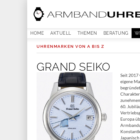
HOME
AKTUELL
THEMEN
BERATUNG
W
UHRENMARKEN VON A BIS Z
GRAND SEIKO
Seit 2017 
eigene Ma
begründet
Charakter
zunehmend
60. Jubil
Vertriebs
Europa üb
Armbanduh
Konstantk
Japanisch 