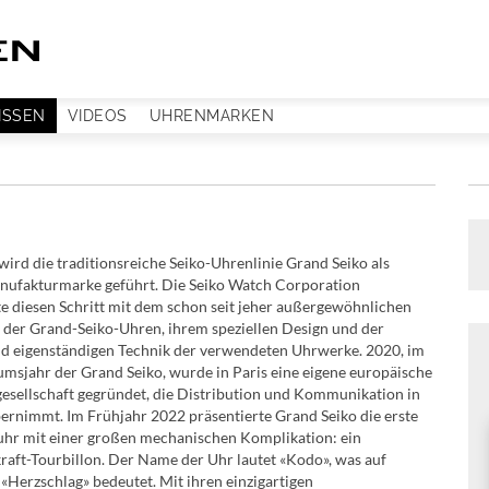
ISSEN
VIDEOS
UHRENMARKEN
wird die traditionsreiche Seiko-Uhrenlinie Grand Seiko als
nufakturmarke geführt. Die Seiko Watch Corporation
e diesen Schritt mit dem schon seit jeher außergewöhnlichen
 der Grand-Seiko-Uhren, ihrem speziellen Design und der
 eigenständigen Technik der verwendeten Uhrwerke. 2020, im
äumsjahr der Grand Seiko, wurde in Paris eine eigene europäische
gesellschaft gegründet, die Distribution und Kommunikation in
ernimmt. Im Frühjahr 2022 präsentierte Grand Seiko die erste
r mit einer großen mechanischen Komplikation: ein
raft-Tourbillon. Der Name der Uhr lautet «Kodo», was auf
«Herzschlag» bedeutet. Mit ihren einzigartigen