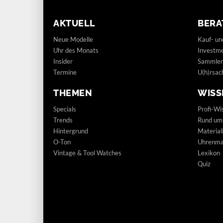
AKTUELL
BERA
Neue Modelle
Kauf- un
Uhr des Monats
Investm
Insider
Sammler
Termine
U(h)rsac
THEMEN
WISS
Specials
Profi-Wi
Trends
Rund um
Hintergrund
Materia
O-Ton
Uhrenmar
Vintage & Tool Watches
Lexikon
Quiz