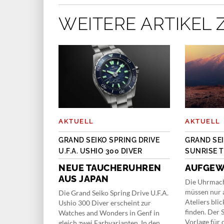
WEITERE ARTIKEL 
AKTUELL
AKTUELL
GRAND SEIKO SPRING DRIVE
GRAND SE
U.F.A. USHIO 300 DIVER
SUNRISE 
NEUE TAUCHERUHREN
AUFGEW
AUS JAPAN
Die Uhrmach
müssen nur 
Die Grand Seiko Spring Drive U.F.A.
Ateliers bli
Ushio 300 Diver erscheint zur
finden. Der
Watches and Wonders in Genf in
Vorlage für 
gleich zwei Farbvarianten. In den