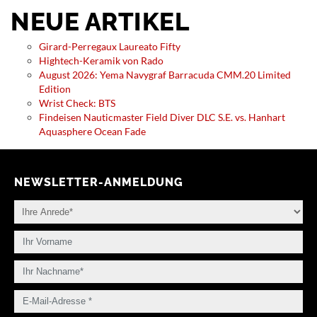
NEUE ARTIKEL
Girard-Perregaux Laureato Fifty
Hightech-Keramik von Rado
August 2026: Yema Navygraf Barracuda CMM.20 Limited
Edition
Wrist Check: BTS
Findeisen Nauticmaster Field Diver DLC S.E. vs. Hanhart
Aquasphere Ocean Fade
NEWSLETTER-ANMELDUNG