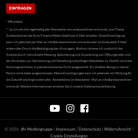
* Pflichtfeld
** Ja, ich möchte regelmäßig den Newsletter von armbanduhren-online.de, zum Thema
Armbanduhren der Euro Finance Media GmbH per E-Mail erhalten. Diese Einwilligung
kann ich jederzeit per Mail an
info@armbanduhren-online.de
oder am Ende jeder E-Mail
widerrufen.Durch die Bestätigung des «Eintragen»-Buttons stimme ich zusätzlich der
Analyse durch individuelle Messung, Speicherung und Auswertung von Öffnungsraten und
der Klickraten zur Optimierung und Gestaltung zukünftiger Newsletter zu. Hierfür wird das
Nutzungsverhalten in pseudonymisierter Form ausgewertet. Ein direkter Bezug zu meiner
Person wird dabei ausgeschlossen. Meine Einwilligungen kann ich jederzeit mit Wirkung für
die Zukunft wie folgt widerrufen: Abmeldelink im Newsletter; Mail an
info@armbanduhren-
online.de
. Weitere Informationen erhalten Sie in unserer
Datenschutzerklärung
.
©
2026
dfv Mediengruppe
|
Impressum
|
Datenschutz
|
Widerrufsrecht
|
Cookie Einstellungen