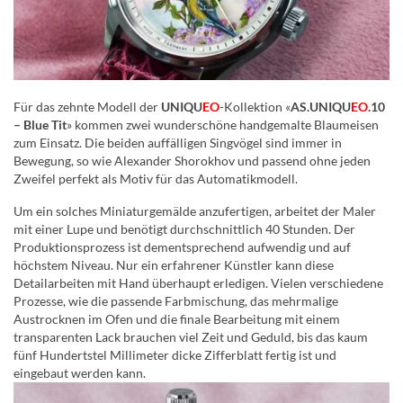
Für das zehnte Modell der
UNIQU
EO
-Kollektion «
AS.UNIQU
EO
.10
– Blue Tit
» kommen zwei wunderschöne handgemalte Blaumeisen
zum Einsatz. Die beiden auffälligen Singvögel sind immer in
Bewegung, so wie Alexander Shorokhov und passend ohne jeden
Zweifel perfekt als Motiv für das Automatikmodell.
Um ein solches Miniaturgemälde anzufertigen, arbeitet der Maler
mit einer Lupe und benötigt durchschnittlich 40 Stunden. Der
Produktionsprozess ist dementsprechend aufwendig und auf
höchstem Niveau. Nur ein erfahrener Künstler kann diese
Detailarbeiten mit Hand überhaupt erledigen. Vielen verschiedene
Prozesse, wie die passende Farbmischung, das mehrmalige
Austrocknen im Ofen und die finale Bearbeitung mit einem
transparenten Lack brauchen viel Zeit und Geduld, bis das kaum
fünf Hundertstel Millimeter dicke Zifferblatt fertig ist und
eingebaut werden kann.