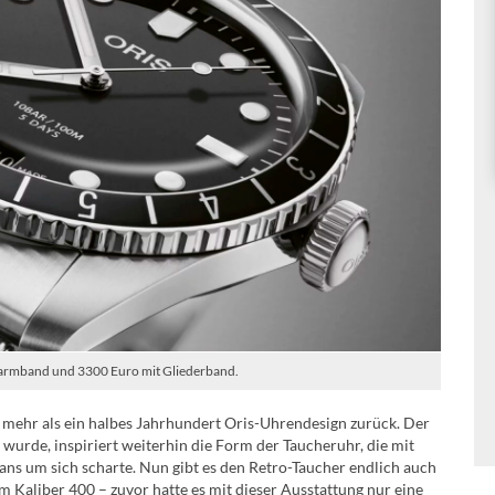
erarmband und 3300 Euro mit Gliederband.
f mehr als ein halbes Jahrhundert Oris-Uhrendesign zurück. Der
t wurde, inspiriert weiterhin die Form der Taucheruhr, die mit
ns um sich scharte. Nun gibt es den Retro-Taucher endlich auch
Kaliber 400 – zuvor hatte es mit dieser Ausstattung nur eine