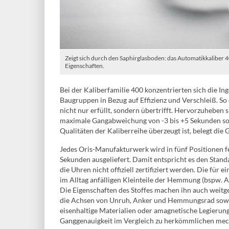
Zeigt sich durch den Saphirglasboden: das Automatikkaliber
Eigenschaften.
Bei der Kaliberfamilie 400 konzentrierten sich die In
Baugruppen in Bezug auf Effizienz und Verschleiß. So
nicht nur erfüllt, sondern übertrifft. Hervorzuheben
maximale Gangabweichung von -3 bis +5 Sekunden so
Qualitäten der Kaliberreihe überzeugt ist, belegt die
Jedes Oris-Manufakturwerk wird in fünf Positionen f
Sekunden ausgeliefert. Damit entspricht es den Sta
die Uhren nicht offiziell zertifiziert werden. Die fü
im Alltag anfälligen Kleinteile der Hemmung (bspw. A
Die Eigenschaften des Stoffes machen ihn auch wei
die Achsen von Unruh, Anker und Hemmungsrad sowi
eisenhaltige Materialien oder amagnetische Legierung
Ganggenauigkeit im Vergleich zu herkömmlichen mec