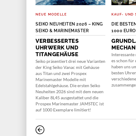
NEUE MODELLE
KAUF- UND 
OMMERUHREN
SEIKO NEUHEITEN 2026 – KING
DIE BESTE
SEIKO & MARINEMASTER
1000 EURO
MMER
VERBESSERTES
GRUNDL
knallig: Orient
UHRWERK UND
MECHAN
t sportlicher
her Modelle mit
TITANGEHÄUSE
Interessante
anten.
es schon für 
Seiko präsentiert drei neue Varianten
haben uns u
der King Seiko Vanac mit Gehäuse
besten Uhren
aus Titan und zwei Prospex
verschiedene
Marinemaster Modelle mit
zusammengest
Edelstahlgehäuse. Die ersten Seiko
Neuheiten 2026 sind mit dem neuen
Kaliber 8L45 ausgestattet und die
Prospex Marinemaster JAMSTEC ist
auf 1000 Exemplare limitiert!