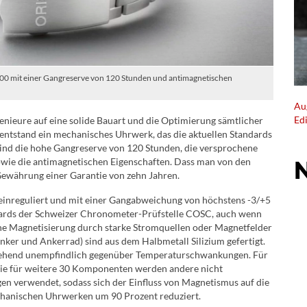
 400 mit einer Gangreserve von 120 Stunden und antimagnetischen
Au
Ed
genieure auf eine solide Bauart und die Optimierung sämtlicher
 entstand ein mechanisches Uhrwerk, das die aktuellen Standards
 sind die hohe Gangreserve von 120 Stunden, die versprochene
wie die antimagnetischen Eigenschaften. Dass man von den
 Gewährung einer Garantie von zehn Jahren.
einreguliert und mit einer Gangabweichung von höchstens -3/+5
ndards der Schweizer Chronometer-Prüfstelle COSC, auch wenn
r eine Magnetisierung durch starke Stromquellen oder Magnetfelder
nker und Ankerrad) sind aus dem Halbmetall Silizium gefertigt.
tgehend unempfindlich gegenüber Temperaturschwankungen. Für
e für weitere 30 Komponenten werden andere nicht
en verwendet, sodass sich der Einfluss von Magnetismus auf die
hanischen Uhrwerken um 90 Prozent reduziert.