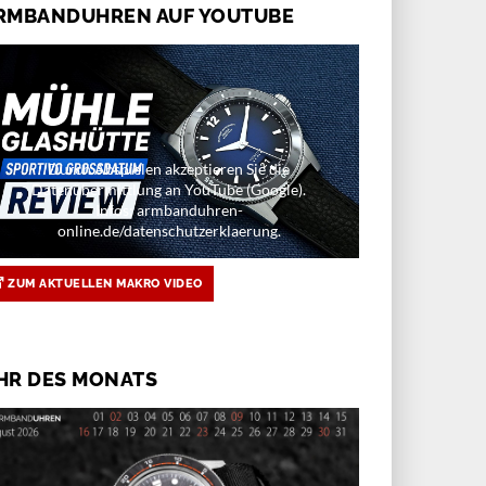
RMBANDUHREN AUF YOUTUBE
Durch Abspielen akzeptieren Sie die
Datenübermittlung an YouTube (Google).
Infos: armbanduhren-
online.de/datenschutzerklaerung.
ZUM AKTUELLEN MAKRO VIDEO
HR DES MONATS