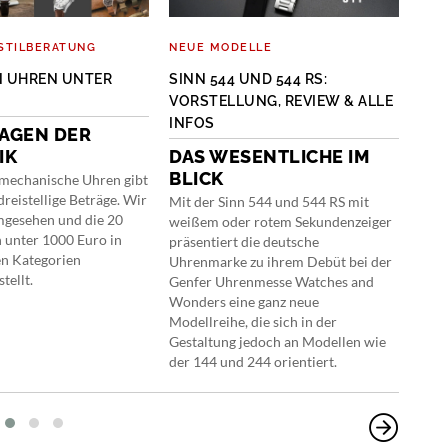
STILBERATUNG
NEUE MODELLE
NEU
N UHREN UNTER
SINN 544 UND 544 RS:
ORI
VORSTELLUNG, REVIEW & ALLE
RE
INFOS
AGEN DER
ST
IK
DAS WESENTLICHE IM
Vor 
BLICK
der 
 mechanische Uhren gibt
nun 
dreistellige Beträge. Wir
Mit der Sinn 544 und 544 RS mit
nah 
mgesehen und die 20
weißem oder rotem Sekundenzeiger
 unter 1000 Euro in
präsentiert die deutsche
n Kategorien
Uhrenmarke zu ihrem Debüt bei der
ellt.
Genfer Uhrenmesse Watches and
Wonders eine ganz neue
Modellreihe, die sich in der
Gestaltung jedoch an Modellen wie
der 144 und 244 orientiert.