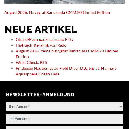
August 2026: Navygraf Barracuda CMM.20 Limited Edition
NEUE ARTIKEL
Girard-Perregaux Laureato Fifty
Hightech-Keramik von Rado
August 2026: Yema Navygraf Barracuda CMM.20 Limited
Edition
Wrist Check: BTS
Findeisen Nauticmaster Field Diver DLC S.E. vs. Hanhart
Aquasphere Ocean Fade
NEWSLETTER-ANMELDUNG