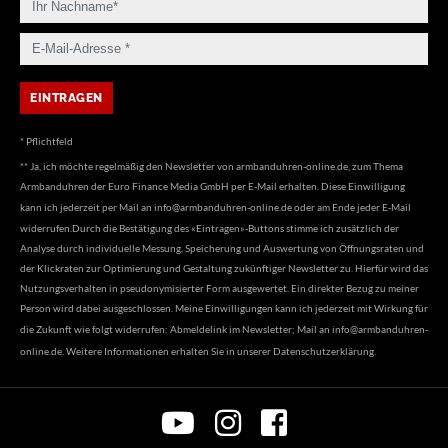
* Pflichtfeld
** Ja, ich möchte regelmäßig den Newsletter von armbanduhren-online.de, zum Thema
Armbanduhren der Euro Finance Media GmbH per E-Mail erhalten. Diese Einwilligung
kann ich jederzeit per Mail an
info@armbanduhren-online.de
oder am Ende jeder E-Mail
widerrufen.Durch die Bestätigung des «Eintragen»-Buttons stimme ich zusätzlich der
Analyse durch individuelle Messung, Speicherung und Auswertung von Öffnungsraten und
der Klickraten zur Optimierung und Gestaltung zukünftiger Newsletter zu. Hierfür wird das
Nutzungsverhalten in pseudonymisierter Form ausgewertet. Ein direkter Bezug zu meiner
Person wird dabei ausgeschlossen. Meine Einwilligungen kann ich jederzeit mit Wirkung für
die Zukunft wie folgt widerrufen: Abmeldelink im Newsletter; Mail an
info@armbanduhren-
online.de
. Weitere Informationen erhalten Sie in unserer
Datenschutzerklärung
.