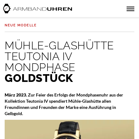
NEUE MODELLE
MÜHLE-GLASHÜTTE
TEUTONIA IV
MONDPHASE
GOLDSTÜCK
März 2023.
Zur Feier des Erfolgs der Mondphasenuhr aus der
Kollektion Teutonia IV spendiert Mühle-Glashütte allen
Freundinnen und Freunden der Marke eine Ausführung in
Gelbgold.