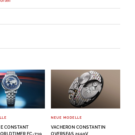
orteil
LLE
NEUE MODELLE
NEU
UE CONSTANT
VACHERON CONSTANTIN
CAR
ORLDTIMER FC-719
OVERSEAS 2550V
202