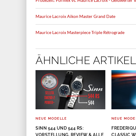
Probezeit: Formex vs. Maurice Lacroix - Geldwerter V
Maurice Lacroix Aikon Master Grand Date
Maurice Lacroix Masterpiece Triple Rétrograde
ÄHNLICHE ARTIKEL
NEUE MODELLE
NEUE MODE
R PH2000M
SINN 544 UND 544 RS:
FREDERIQ
VORSTELLUNG, REVIEW & ALLE
CLASSIC W