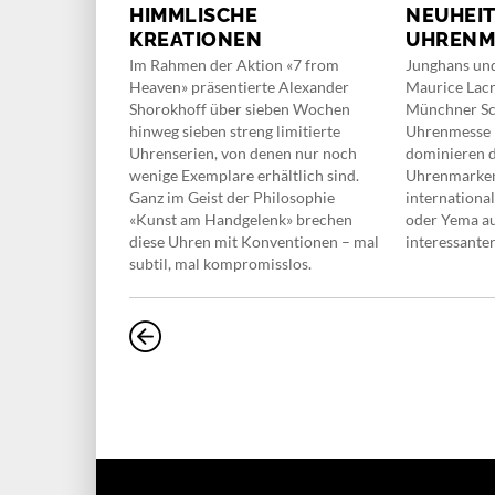
HIMMLISCHE
NEUHEIT
ÄR
KREATIONEN
UHRENM
schen sich
Im Rahmen der Aktion «7 from
Junghans und
 Zeitmesser
Heaven» präsentierte Alexander
Maurice Lacr
decken, sondern
Shorokhoff über sieben Wochen
Münchner S
 anprobieren
hinweg sieben streng limitierte
Uhrenmesse 
er
Uhrenserien, von denen nur noch
dominieren 
äre mit
wenige Exemplare erhältlich sind.
Uhrenmarken
tauschen
Ganz im Geist der Philosophie
international
p89 Lounge in
«Kunst am Handgelenk» brechen
oder Yema auf
u ein solcher
diese Uhren mit Konventionen – mal
interessanter
subtil, mal kompromisslos.