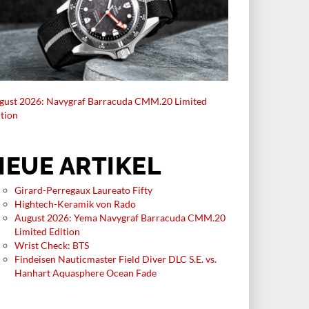
gust 2026: Navygraf Barracuda CMM.20 Limited
ition
NEUE ARTIKEL
Girard-Perregaux Laureato Fifty
Hightech-Keramik von Rado
August 2026: Yema Navygraf Barracuda CMM.20
Limited Edition
Wrist Check: BTS
Findeisen Nauticmaster Field Diver DLC S.E. vs.
Hanhart Aquasphere Ocean Fade