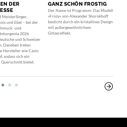
EN DER
GANZ SCHÖN FROSTIG
KR
ESSE
Der Name ist Programm: Das Modell
Nach
«Frozy» von Alexander Shorokhoff
Froz
 MeisterSinger,
besticht durch ein kristallines Design
eine
oix und Ebel – bei der
mit außergewöhnlichem
Inte
chmuck- und
Glitzereffekt.
Dies
Inhorgenta 2026
mit 
deutsche und Schweizer
Ziff
. Daneben treten
tief
e Hersteller wie Casio
Grün
, sodass sich ein
 Querschnitt bietet.