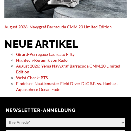
August 2026: Navygraf Barracuda CMM.20 Limited Edition
NEUE ARTIKEL
Girard-Perregaux Laureato Fifty
Hightech-Keramik von Rado
August 2026: Yema Navygraf Barracuda CMM.20 Limited
Edition
Wrist Check: BTS
Findeisen Nauticmaster Field Diver DLC S.E. vs. Hanhart
Aquasphere Ocean Fade
NEWSLETTER-ANMELDUNG