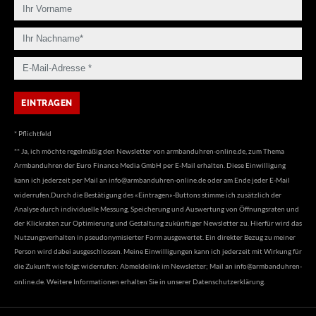
* Pflichtfeld
** Ja, ich möchte regelmäßig den Newsletter von armbanduhren-online.de, zum Thema
Armbanduhren der Euro Finance Media GmbH per E-Mail erhalten. Diese Einwilligung
kann ich jederzeit per Mail an
info@armbanduhren-online.de
oder am Ende jeder E-Mail
widerrufen.Durch die Bestätigung des «Eintragen»-Buttons stimme ich zusätzlich der
Analyse durch individuelle Messung, Speicherung und Auswertung von Öffnungsraten und
der Klickraten zur Optimierung und Gestaltung zukünftiger Newsletter zu. Hierfür wird das
Nutzungsverhalten in pseudonymisierter Form ausgewertet. Ein direkter Bezug zu meiner
Person wird dabei ausgeschlossen. Meine Einwilligungen kann ich jederzeit mit Wirkung für
die Zukunft wie folgt widerrufen: Abmeldelink im Newsletter; Mail an
info@armbanduhren-
online.de
. Weitere Informationen erhalten Sie in unserer
Datenschutzerklärung
.