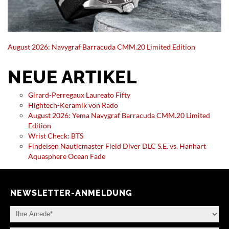
August 2026: Navygraf Barracuda CMM.20 Limited Edition
NEUE ARTIKEL
Girard-Perregaux Laureato Fifty
Hightech-Keramik von Rado
August 2026: Yema Navygraf Barracuda CMM.20 Limited
Edition
Wrist Check: BTS
Findeisen Nauticmaster Field Diver DLC S.E. vs. Hanhart
Aquasphere Ocean Fade
NEWSLETTER-ANMELDUNG