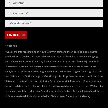
* Pflichtfeld
** Ja, ich möchte regelmäßig den Newsletter von armbanduhren-online.de, zum Thema
Armbanduhren der Euro Finance Media GmbH per E-Mail erhalten. Diese Einwilligung
kann ich jederzeit per Mail an
info@armbanduhren-online.de
oder am Ende jeder E-Mail
widerrufen.Durch die Bestätigung des «Eintragen»-Buttons stimme ich zusätzlich der
Analyse durch individuelle Messung, Speicherung und Auswertung von Öffnungsraten und
der Klickraten zur Optimierung und Gestaltung zukünftiger Newsletter zu. Hierfür wird das
Nutzungsverhalten in pseudonymisierter Form ausgewertet. Ein direkter Bezug zu meiner
Person wird dabei ausgeschlossen. Meine Einwilligungen kann ich jederzeit mit Wirkung für
die Zukunft wie folgt widerrufen: Abmeldelink im Newsletter; Mail an
info@armbanduhren-
online.de
. Weitere Informationen erhalten Sie in unserer
Datenschutzerklärung
.