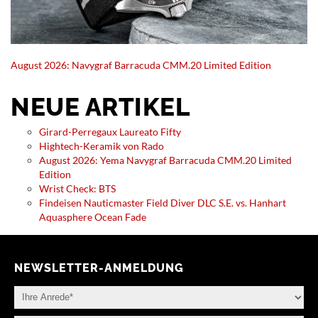
August 2026: Navygraf Barracuda CMM.20 Limited Edition
NEUE ARTIKEL
Girard-Perregaux Laureato Fifty
Hightech-Keramik von Rado
August 2026: Yema Navygraf Barracuda CMM.20 Limited
Edition
Wrist Check: BTS
Findeisen Nauticmaster Field Diver DLC S.E. vs. Hanhart
Aquasphere Ocean Fade
NEWSLETTER-ANMELDUNG