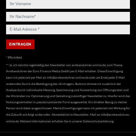
* Pflichtfeld
** Ja, ich möchte regelmäßig den Newsletter von armbanduhren-online.de, zum Thema
Armbanduhren der Euro Finance Media GmbH per E-Mail erhalten. Diese Einwilligung
kann ich jederzeit per Mail an
info@armbanduhren-online.de
oder am Ende jeder E-Mail
widerrufen.Durch die Bestätigung des «Eintragen»-Buttons stimme ich zusätzlich der
Analyse durch individuelle Messung, Speicherung und Auswertung von Öffnungsraten und
der Klickraten zur Optimierung und Gestaltung zukünftiger Newsletter zu. Hierfür wird das
Nutzungsverhalten in pseudonymisierter Form ausgewertet. Ein direkter Bezug zu meiner
Person wird dabei ausgeschlossen. Meine Einwilligungen kann ich jederzeit mit Wirkung für
die Zukunft wie folgt widerrufen: Abmeldelink im Newsletter; Mail an
info@armbanduhren-
online.de
. Weitere Informationen erhalten Sie in unserer
Datenschutzerklärung
.