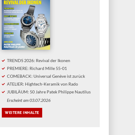
ON
KAUF- UND STILBERATUNG
RITZ GROSSMANN
FINDEISEN NAUTICMASTER
ISTINE HUTTER IM
FIELD DIVER DLC S.E. VS.
ERVIEW
HANHART AQUASPHERE OCEAN
FADE
TRENDS 2026: Revival der Ikonen
LEIN UND FEIN
PREMIERE: Richard Mille 55-01
EIBEN»
TOOLWATCHES MIT
TIEFGANG
COMEBACK: Universal Genève ist zurück
Manufaktur Moritz Grossmann
ht den 200. Geburtstag ihres
In diesem «Uhrenvergleich» nehmen
ATELIER: Hightech-Keramik von Rado
nsgebers. Anlass für ein
wir zwei Taucheruhren aus deutsche
JUBILÄUM: 50 Jahre Patek Philippe Nautilus
räch mit Christine Hutter, unter
Produktion unter die Lupe. Die jung
Erscheint am 03.07.2026
n Leitung die Marke neu
Marke Findeisen tritt mit ihrer
ündet und eine eigene
Nauticmaster gegen die Aquasphere
faktur in Glashütte gebaut
von Hanhart an. Beide Uhren kosten
e.
selbst am Gliederband deutlich unte
2000 Euro.