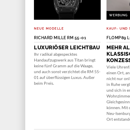
WERBUNG
NEUE MODELLE
KAUF- UND 
UX LAUREATO
RICHARD MILLE RM 55-01
FLOMP89 
LUXURIÖSER LEICHTBAU
MEHR AL
G
KLASSIS
Ihr radikal abgespecktes
KONZES
Handaufzugswerk aus Titan bringt
lon unter drei
keine fünf Gramm auf die Waage,
kannteste
Viele Uhrenf
und auch sonst verzichtet die RM 55-
rard-Perregaux
einen Ort, a
01 auf überflüssigen Luxus. Außer
inen 50.
nicht nur on
beim Preis.
in Ruhe verg
und sich in 
Wohnzimmer
Gleichgesinn
können. Mit 
Neu-Isenburg
Ort entstand