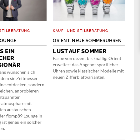
STILBERATUNG
KAUF- UND STILBERATUNG
O-T
LOUNGE
ORIENT: NEUE SOMMERUHREN
MO
CHR
S EIN
LUST AUF SOMMER
INT
CHER
Farbe von dezent bis knallig: Orient
SIONÄR
«K
erweitert das Angebot sportlicher
Uhren sowie klassischer Modelle mit
BL
ans wünschen sich
neuen Zifferblattvarianten.
n dem sie Zeitmesser
Die 
line entdecken, sondern
bege
leichen, anprobieren
Name
entspannter
Gesp
atmosphäre mit
dere
ten austauschen
gegr
der flomp89 Lounge in
Manu
 ist genau ein solcher
wurd
en.