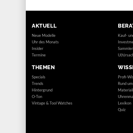
AKTUELL
BERA
Neue Modelle
Kauf- un
Uhr des Monats
Investm
Insider
Sammler
Termine
U(h)rsac
THEMEN
WISS
Specials
Profi-Wi
Trends
Rund um
Hintergrund
Materia
O-Ton
Uhrenmar
Vintage & Tool Watches
Lexikon
Quiz