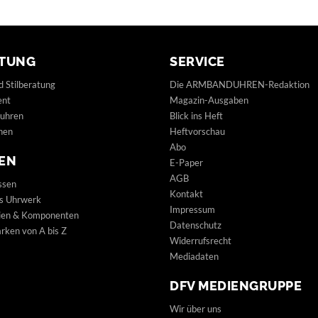
TUNG
SERVICE
d Stilberatung
Die ARMBANDUHREN-Redaktion
ent
Magazin-Ausgaben
uhren
Blick ins Heft
hen
Heftvorschau
Abo
EN
E-Paper
AGB
ssen
Kontakt
s Uhrwerk
Impressum
lien & Komponenten
Datenschutz
ken von A bis Z
Widerrufsrecht
Mediadaten
DFV MEDIENGRUPPE
Wir über uns