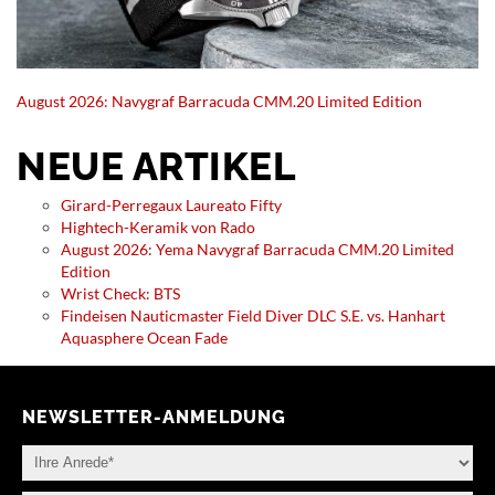
August 2026: Navygraf Barracuda CMM.20 Limited Edition
NEUE ARTIKEL
Girard-Perregaux Laureato Fifty
Hightech-Keramik von Rado
August 2026: Yema Navygraf Barracuda CMM.20 Limited
Edition
Wrist Check: BTS
Findeisen Nauticmaster Field Diver DLC S.E. vs. Hanhart
Aquasphere Ocean Fade
NEWSLETTER-ANMELDUNG