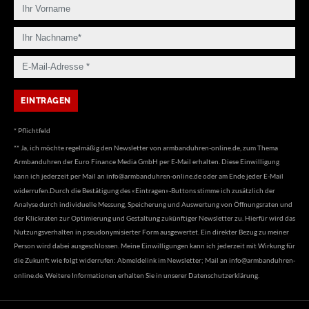
* Pflichtfeld
** Ja, ich möchte regelmäßig den Newsletter von armbanduhren-online.de, zum Thema
Armbanduhren der Euro Finance Media GmbH per E-Mail erhalten. Diese Einwilligung
kann ich jederzeit per Mail an
info@armbanduhren-online.de
oder am Ende jeder E-Mail
widerrufen.Durch die Bestätigung des «Eintragen»-Buttons stimme ich zusätzlich der
Analyse durch individuelle Messung, Speicherung und Auswertung von Öffnungsraten und
der Klickraten zur Optimierung und Gestaltung zukünftiger Newsletter zu. Hierfür wird das
Nutzungsverhalten in pseudonymisierter Form ausgewertet. Ein direkter Bezug zu meiner
Person wird dabei ausgeschlossen. Meine Einwilligungen kann ich jederzeit mit Wirkung für
die Zukunft wie folgt widerrufen: Abmeldelink im Newsletter; Mail an
info@armbanduhren-
online.de
. Weitere Informationen erhalten Sie in unserer
Datenschutzerklärung
.