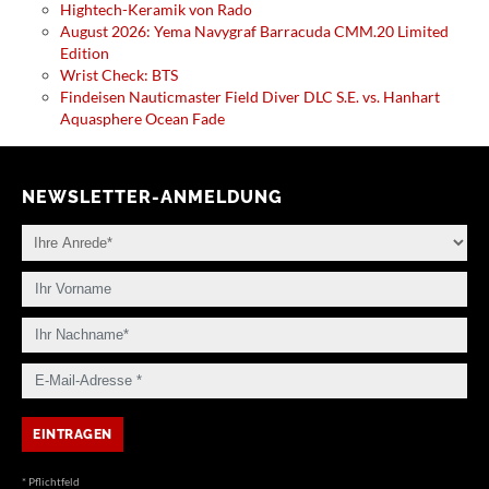
Hightech-Keramik von Rado
August 2026: Yema Navygraf Barracuda CMM.20 Limited
Edition
Wrist Check: BTS
Findeisen Nauticmaster Field Diver DLC S.E. vs. Hanhart
Aquasphere Ocean Fade
NEWSLETTER-ANMELDUNG
* Pflichtfeld