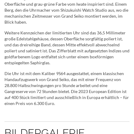
Oberfläche und grau-grüne Farbe vom Iwate inspiriert sind. Einem
Berg, den die Uhrmacher vom Shizukuishi Watch Studio aus, wo die
mechanischen Zeitmesser von Grand Seiko montiert werden, im
Blick haben.
Weitere Kennzeichen der limitierten Uhr sind das 36,5 Millimeter
große Edelstahlgehäuse, dessen Oberfläche sorgfältig poliert ist,
und das dreireihige Band, dessen Mitte effektvoll abwechselnd
poliert und satiniert ist. Das Zifferblatt mit aufgesetzten Indizes und
goldfarbenem Logo entfaltet sich unter einem boxförmigen
entspiegelten Saphirglas.
Die Uhr ist mit dem Kaliber 9S64 ausgestattet, einem klassischen
Handaufzugswerk von Grand Seiko, das mit einer Frequenz von
28.800 Halbschwingungen pro Stunde arbeitet und eine
Gangreserve von 72 Stunden bietet. Die 2023 European Edition ist
auf 400 Stück limitiert und ausschließlich in Europa erhältlich – für
einen Preis von 6.300 Euro.
BILDERGALERIE