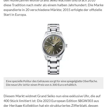
den Nullerjahren wollte Grand Seiko wachsen und brach 2010
diese Tradition nach mehr als einem halben Jahrhundert. Die Marke
expandierte in 20 verschiedene Märkte; 2015 erfolgte der offizielle
Start in Europa.
Eine spezielle Politur des Gehäuses sorgt für eine spiegelglatte Oberfläche.
Die neue Uhr ist für einen Preis von 6.300 Euro erhältlich.
Diesem Markt widmet Grand Seiko nun eine exklusive Uhr, die auf
400 Stück limitiert ist: Die 2023 European Edition SBGW303 aus
der Heritage Kollektion hat ein strukturiertes Zifferblatt, dessen