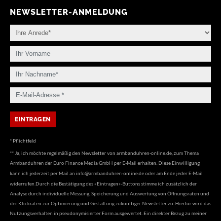
NEWSLETTER-ANMELDUNG
* Pflichtfeld
** Ja, ich möchte regelmäßig den Newsletter von armbanduhren-online.de, zum Thema
Armbanduhren der Euro Finance Media GmbH per E-Mail erhalten. Diese Einwilligung
kann ich jederzeit per Mail an
info@armbanduhren-online.de
oder am Ende jeder E-Mail
widerrufen.Durch die Bestätigung des «Eintragen»-Buttons stimme ich zusätzlich der
Analyse durch individuelle Messung, Speicherung und Auswertung von Öffnungsraten und
der Klickraten zur Optimierung und Gestaltung zukünftiger Newsletter zu. Hierfür wird das
Nutzungsverhalten in pseudonymisierter Form ausgewertet. Ein direkter Bezug zu meiner