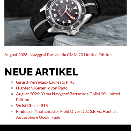
August 2026: Navygraf Barracuda CMM.20 Limited Edition
NEUE ARTIKEL
Girard-Perregaux Laureato Fifty
Hightech-Keramik von Rado
August 2026: Yema Navygraf Barracuda CMM.20 Limited
Edition
Wrist Check: BTS
Findeisen Nauticmaster Field Diver DLC S.E. vs. Hanhart
Aquasphere Ocean Fade