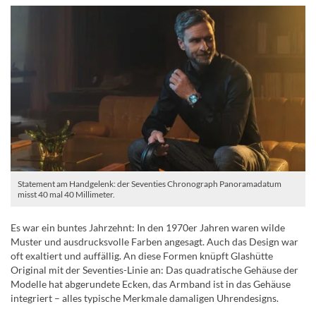
Statement am Handgelenk: der Seventies Chronograph Panoramadatum
misst 40 mal 40 Millimeter.
Es war ein buntes Jahrzehnt: In den 1970er Jahren waren wilde
Muster und ausdrucksvolle Farben angesagt. Auch das Design war
oft exaltiert und auffällig. An diese Formen knüpft Glashütte
Original mit der Seventies-Linie an: Das quadratische Gehäuse der
Modelle hat abgerundete Ecken, das Armband ist in das Gehäuse
integriert – alles typische Merkmale damaligen Uhrendesigns.