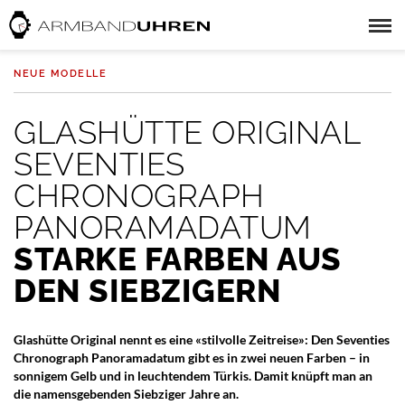
NEUE MODELLE
GLASHÜTTE ORIGINAL
SEVENTIES
CHRONOGRAPH
PANORAMADATUM
STARKE FARBEN AUS
DEN SIEBZIGERN
Glashütte Original nennt es eine «stilvolle Zeitreise»: Den Seventies
Chronograph Panoramadatum gibt es in zwei neuen Farben – in
sonnigem Gelb und in leuchtendem Türkis. Damit knüpft man an
die namensgebenden Siebziger Jahre an.