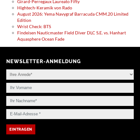
Girard-Perregaux Laureato Fifty
Hightech-Keramik von Rado
August 2026: Yema Navygraf Barracuda CMM.20 Limited
Edition
Wrist Check: BTS
Findeisen Nauticmaster Field Diver DLC S.E. vs. Hanhart
Aquasphere Ocean Fade
NEWSLETTER-ANMELDUNG