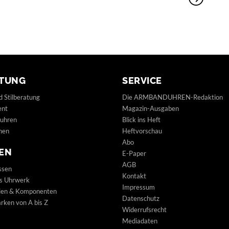
TUNG
SERVICE
d Stilberatung
Die ARMBANDUHREN-Redaktion
ent
Magazin-Ausgaben
uhren
Blick ins Heft
hen
Heftvorschau
Abo
EN
E-Paper
AGB
ssen
Kontakt
s Uhrwerk
Impressum
lien & Komponenten
Datenschutz
ken von A bis Z
Widerrufsrecht
Mediadaten