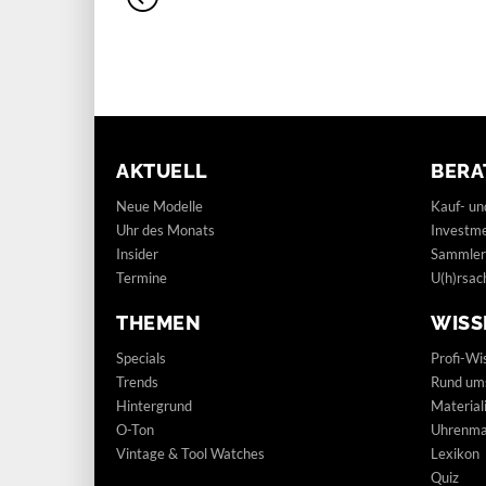
AKTUELL
BERA
Neue Modelle
Kauf- un
Uhr des Monats
Investm
Insider
Sammler
Termine
U(h)rsac
THEMEN
WISS
Specials
Profi-Wi
Trends
Rund um
Hintergrund
Materia
O-Ton
Uhrenmar
Vintage & Tool Watches
Lexikon
Quiz