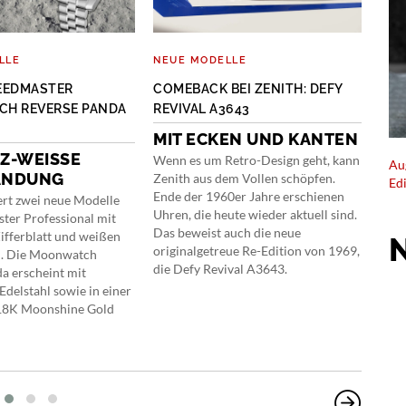
LLE
NEUE MODELLE
NEU
EEDMASTER
COMEBACK BEI ZENITH: DEFY
NEU
H REVERSE PANDA
REVIVAL A3643
WE
MIT ECKEN UND KANTEN
PI
-WEISSE M
Wenn es um Retro-Design geht, kann
Die 
Au
NDUNG
Zenith aus dem Vollen schöpfen.
Farb
Ed
Ende der 1960er Jahre erschienen
Dunk
rt zwei neue Modelle
Uhren, die heute wieder aktuell sind.
auch
ter Professional mit
Das beweist auch die neue
Titan
fferblatt und weißen
originalgetreue Re-Edition von 1969,
limi
n. Die Moonwatch
die Defy Revival A3643.
von 
a erscheint mit
Edelstahl sowie in einer
 18K Moonshine Gold