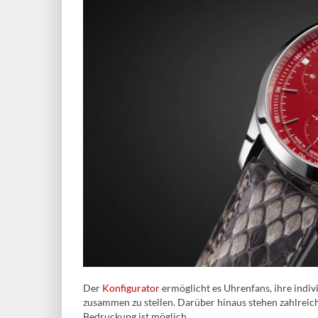
Der
Konfigurator
ermöglicht es Uhrenfans, ihre indiv
zusammen zu stellen. Darüber hinaus stehen zahlreic
Bedruckung ist möglich.