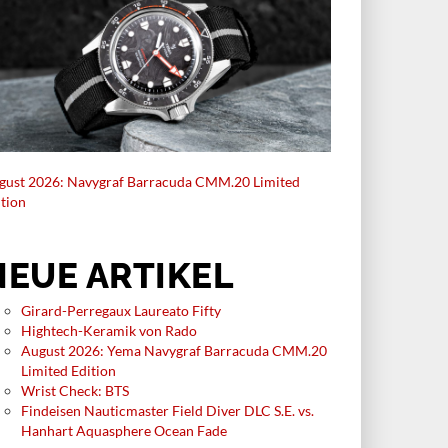
E MODELLE
NEUE MODELLE
E SINN 903 TI II IN TITAN
TAG HEUER: CARRERA
CHRONOGRAPH WEMPE
RKZEUG FÜR
SIGNATURE COLLECTION
LOTEN
FEINE FARBEN
Sinn 903 St II wird um zwei neue
gust 2026: Navygraf Barracuda CMM.20 Limited
varianten mit Zifferblatt in
Der TAG Heuer Carrera
ition
elgrün und Grau erweitert, aber
Chronograph Wempe Signature
 ein Modell mit Gehäuse aus
Collection zeigt den legendären
, die 903 Ti II erweitert – in
Chronographen aus Hamburger
NEUE ARTIKEL
tierter Stückzahl – das Sortiment
Sicht: Gemeinsam mit Juwelier
Sinn Spezialuhren.
Wempe entstand eine limitierte
Girard-Perregaux Laureato Fifty
Edition in Blau und Silber.
Hightech-Keramik von Rado
August 2026: Yema Navygraf Barracuda CMM.20
Limited Edition
Wrist Check: BTS
Findeisen Nauticmaster Field Diver DLC S.E. vs.
Hanhart Aquasphere Ocean Fade