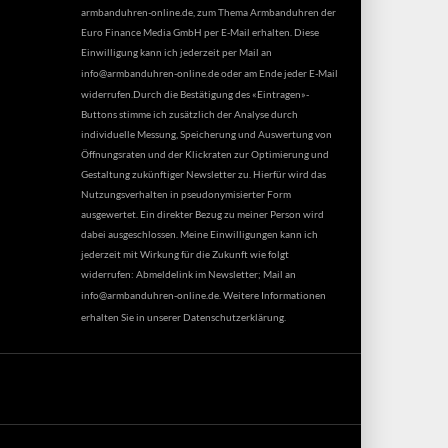
armbanduhren-online.de, zum Thema Armbanduhren der
Euro Finance Media GmbH per E-Mail erhalten. Diese
Einwilligung kann ich jederzeit per Mail an
info@armbanduhren-online.de
oder am Ende jeder E-Mail
widerrufen.Durch die Bestätigung des «Eintragen»-
Buttons stimme ich zusätzlich der Analyse durch
individuelle Messung, Speicherung und Auswertung von
Öffnungsraten und der Klickraten zur Optimierung und
Gestaltung zukünftiger Newsletter zu. Hierfür wird das
Nutzungsverhalten in pseudonymisierter Form
ausgewertet. Ein direkter Bezug zu meiner Person wird
dabei ausgeschlossen. Meine Einwilligungen kann ich
jederzeit mit Wirkung für die Zukunft wie folgt
widerrufen: Abmeldelink im Newsletter; Mail an
info@armbanduhren-online.de
. Weitere Informationen
erhalten Sie in unserer
Datenschutzerklärung
.