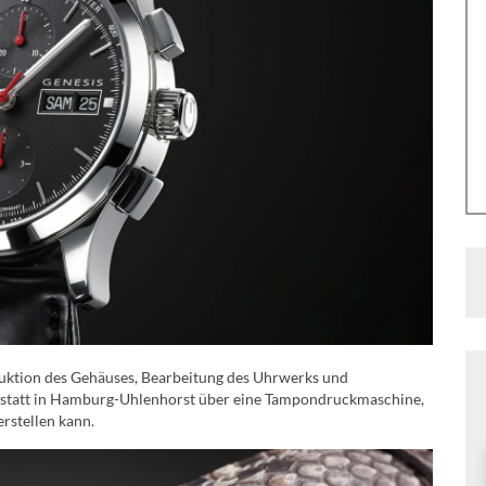
ruktion des Gehäuses, Bearbeitung des Uhrwerks und
rkstatt in Hamburg-Uhlenhorst über eine Tampondruckmaschine,
erstellen kann.