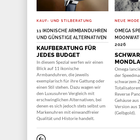
KAUF- UND STILBERATUNG
NEUE MODE
OKHOFF BIG
11 IKONISCHE ARMBANDUHREN
OMEGA SP
UND GÜNSTIGE ALTERNATIVEN
MOONWATC
2026
EARL
KAUFBERATUNG FÜR
JEDES BUDGET
SCHWARZ
e Manufaktur
ONDLA
 Modelle mit
In diesem Spezial werfen wir einen
 mit der Big
Blick auf 11 ikonische
Omega lancie
frohe
Armbanduhren, die jeweils
der Speedmas
exemplarisch für ihre Gattung oder
schwarzem Zi
einen Stil stehen. Dazu wagen wir
Totalisatore
den Luxusuhren Vergleich mit
Reverse Pand
erschwinglichen Alternativen, bei
Gehäuse aus 
denen es sich jedoch stets selbst um
Version aus
Markenuhren mit einwandfreier
(Gelbgold).
Qualität und Historie handelt.