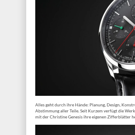
Alles geht durch ihre Hände: Planung, Design, Konst
Abstimmung aller Teile. Seit Kurzem verfügt die We
mit der Christine Genesis ihre eigenen Zifferblätter h