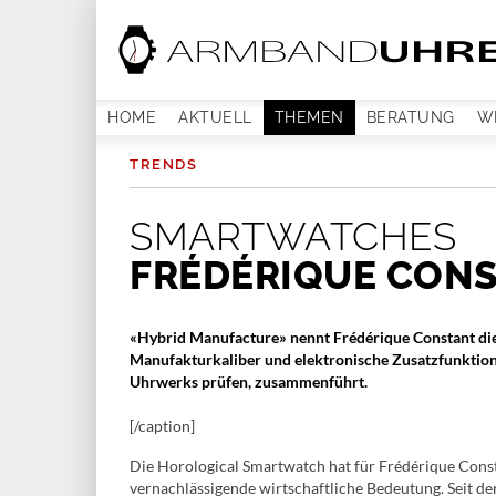
HOME
AKTUELL
THEMEN
BERATUNG
W
TRENDS
SMARTWATCHES
FRÉDÉRIQUE CONS
«Hybrid Manufacture» nennt Frédérique Constant die
Manufakturkaliber und elektronische Zusatzfunktione
Uhrwerks prüfen, zusammenführt.
[/caption]
Die Horological Smartwatch hat für Frédérique Const
vernachlässigende wirtschaftliche Bedeutung. Seit 