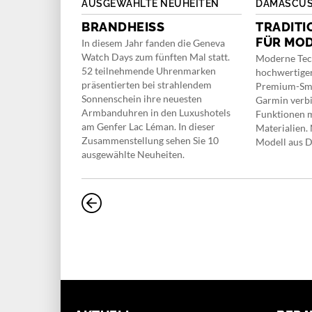
MER FC-719
AUSGEWÄHLTE NEUHEITEN
DAMASCUS 
BRANDHEISS
TRADITI
KALIBER
FÜR MOD
In diesem Jahr fanden die Geneva
Watch Days zum fünften Mal statt.
Moderne Tech
52 teilnehmende Uhrenmarken
hochwertiger
kaliber FC-719
präsentierten bei strahlendem
Premium-Sm
igenentwicklung
Sonnenschein ihre neuesten
Garmin verb
ke, die 1988
Armbanduhren in den Luxushotels
Funktionen m
gebaut wird das
am Genfer Lac Léman. In dieser
Materialien. 
eltzeitfunktion
Zusammenstellung sehen Sie 10
Modell aus D
en der Classic
ausgewählte Neuheiten.
ure.