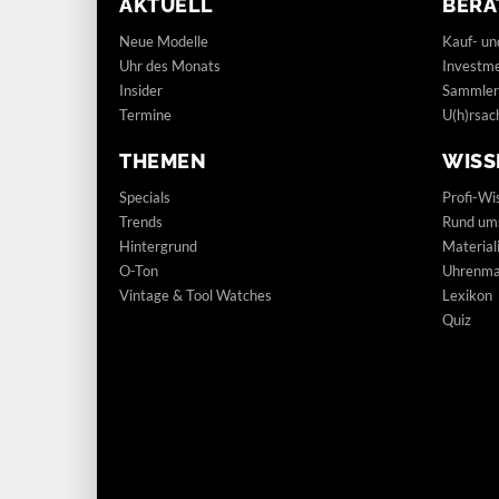
AKTUELL
BERA
Neue Modelle
Kauf- un
Uhr des Monats
Investm
Insider
Sammler
Termine
U(h)rsac
THEMEN
WISS
Specials
Profi-Wi
Trends
Rund um
Hintergrund
Materia
O-Ton
Uhrenmar
Vintage & Tool Watches
Lexikon
Quiz