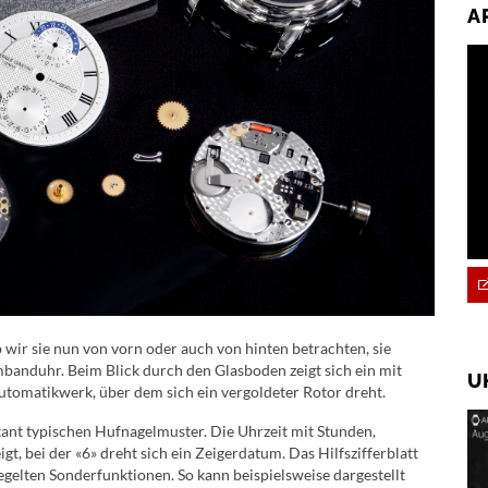
A
 wir sie nun von vorn oder auch von hinten betrachten, sie
banduhr. Beim Blick durch den Glasboden zeigt sich ein mit
U
utomatikwerk, über dem sich ein vergoldeter Rotor dreht.
tant typischen Hufnagelmuster. Die Uhrzeit mit Stunden,
 bei der «6» dreht sich ein Zeigerdatum. Das Hilfszifferblatt
regelten Sonderfunktionen. So kann beispielsweise dargestellt