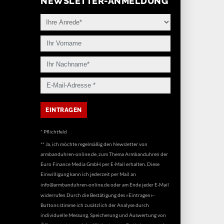
NEWSLETTER-ANMELDUNG
* Pflichtfeld
** Ja, ich möchte regelmäßig den Newsletter von
armbanduhren-online.de, zum Thema Armbanduhren der
Euro Finance Media GmbH per E-Mail erhalten. Diese
Einwilligung kann ich jederzeit per Mail an
info@armbanduhren-online.de
oder am Ende jeder E-Mail
widerrufen.Durch die Bestätigung des «Eintragen»-
Buttons stimme ich zusätzlich der Analyse durch
individuelle Messung, Speicherung und Auswertung von