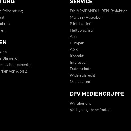
TUNG
SERVICE
d Stilberatung
Die ARMBANDUHREN-Redaktion
ent
Magazin-Ausgaben
uhren
Blick ins Heft
hen
Heftvorschau
Abo
EN
E-Paper
AGB
ssen
Kontakt
s Uhrwerk
Impressum
lien & Komponenten
Datenschutz
ken von A bis Z
Widerrufsrecht
Mediadaten
DFV MEDIENGRUPPE
Wir über uns
Verlagsangaben/Contact