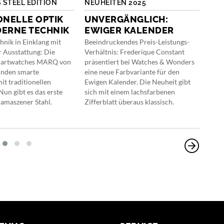
STEEL EDITION
NEUHEITEN 2025
FÜ
ONELLE OPTIK
UNVERGÄNGLICH:
SC
ERNE TECHNIK
EWIGER KALENDER
KA
nik in Einklang mit
Beeindruckendes Preis-Leistungs-
Die 
 Ausstattung: Die
Verhältnis: Frederique Constant
Hera
artwatches MARQ von
präsentiert bei Watches & Wonders
doch
inden smarte
eine neue Farbvariante für den
zurü
it traditionellen
Ewigen Kalender. Die Neuheit gibt
viel
Nun gibt es das erste
sich mit einem lachsfarbenen
Kale
amaszener Stahl.
Zifferblatt überaus klassisch.
sind,
High