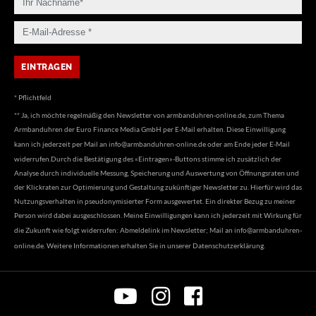
* Pflichtfeld
** Ja, ich möchte regelmäßig den Newsletter von armbanduhren-online.de, zum Thema
Armbanduhren der Euro Finance Media GmbH per E-Mail erhalten. Diese Einwilligung
kann ich jederzeit per Mail an
info@armbanduhren-online.de
oder am Ende jeder E-Mail
widerrufen.Durch die Bestätigung des «Eintragen»-Buttons stimme ich zusätzlich der
Analyse durch individuelle Messung, Speicherung und Auswertung von Öffnungsraten und
der Klickraten zur Optimierung und Gestaltung zukünftiger Newsletter zu. Hierfür wird das
Nutzungsverhalten in pseudonymisierter Form ausgewertet. Ein direkter Bezug zu meiner
Person wird dabei ausgeschlossen. Meine Einwilligungen kann ich jederzeit mit Wirkung für
die Zukunft wie folgt widerrufen: Abmeldelink im Newsletter; Mail an
info@armbanduhren-
online.de
. Weitere Informationen erhalten Sie in unserer
Datenschutzerklärung
.