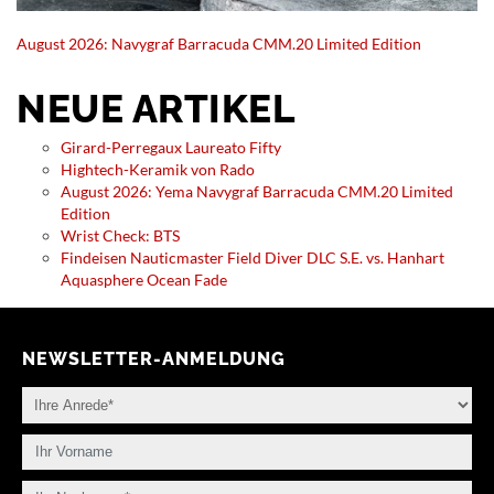
August 2026: Navygraf Barracuda CMM.20 Limited Edition
NEUE ARTIKEL
Girard-Perregaux Laureato Fifty
Hightech-Keramik von Rado
August 2026: Yema Navygraf Barracuda CMM.20 Limited
Edition
Wrist Check: BTS
Findeisen Nauticmaster Field Diver DLC S.E. vs. Hanhart
Aquasphere Ocean Fade
NEWSLETTER-ANMELDUNG