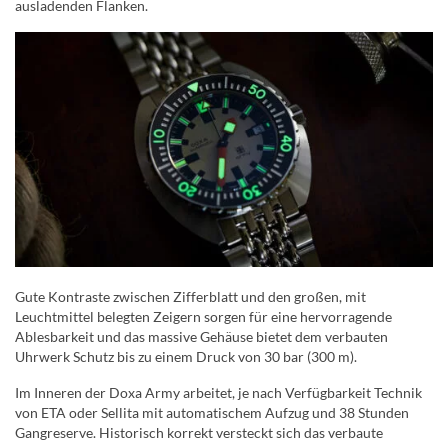
ausladenden Flanken.
Gute Kontraste zwischen Zifferblatt und den großen, mit
Leuchtmittel belegten Zeigern sorgen für eine hervorragende
Ablesbarkeit und das massive Gehäuse bietet dem verbauten
Uhrwerk Schutz bis zu einem Druck von 30 bar (300 m).
Im Inneren der Doxa Army arbeitet, je nach Verfügbarkeit Technik
von ETA oder Sellita mit automatischem Aufzug und 38 Stunden
Gangreserve. Historisch korrekt versteckt sich das verbaute