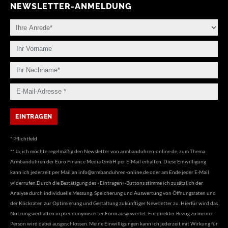
NEWSLETTER-ANMELDUNG
* Pflichtfeld
** Ja, ich möchte regelmäßig den Newsletter von armbanduhren-online.de, zum Thema
Armbanduhren der Euro Finance Media GmbH per E-Mail erhalten. Diese Einwilligung
kann ich jederzeit per Mail an
info@armbanduhren-online.de
oder am Ende jeder E-Mail
widerrufen.Durch die Bestätigung des «Eintragen»-Buttons stimme ich zusätzlich der
Analyse durch individuelle Messung, Speicherung und Auswertung von Öffnungsraten und
der Klickraten zur Optimierung und Gestaltung zukünftiger Newsletter zu. Hierfür wird das
Nutzungsverhalten in pseudonymisierter Form ausgewertet. Ein direkter Bezug zu meiner
Person wird dabei ausgeschlossen. Meine Einwilligungen kann ich jederzeit mit Wirkung für