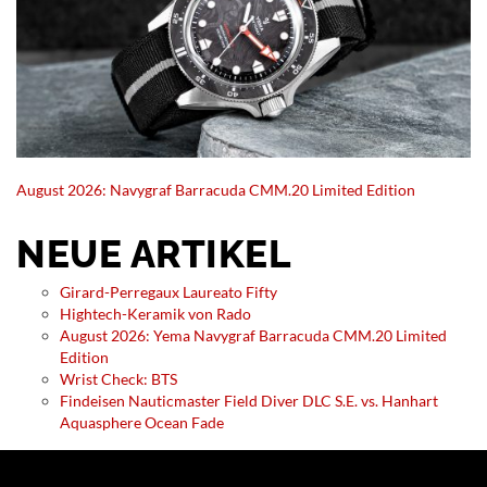
August 2026: Navygraf Barracuda CMM.20 Limited Edition
NEUE ARTIKEL
Girard-Perregaux Laureato Fifty
Hightech-Keramik von Rado
August 2026: Yema Navygraf Barracuda CMM.20 Limited
Edition
Wrist Check: BTS
Findeisen Nauticmaster Field Diver DLC S.E. vs. Hanhart
Aquasphere Ocean Fade